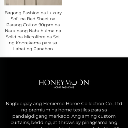
Bagong Fashion na Luxury
Soft na Bed Sheet na
Parang Cotton 90gsm na
Nauunang Nahuhulma na
Solid na Microfibre na Set
ng Kobrekama para sa
Lahat ng Panahon
Nagbibigay ang Heniemo Home Collection Co., Ltd
ng premium na home textiles para sa
pandaigdigang merkado. Ang aming custom
curtains, bedding, at throws ay pinagsama ang