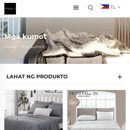
TL
Mga kumot
Bahay>
Mga kumot
LAHAT NG PRODUKTO