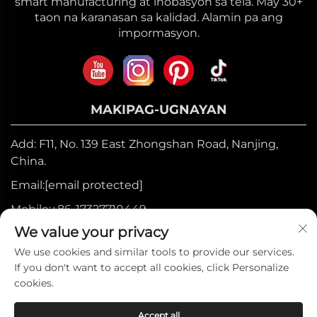
smart manufacturing at inobasyon sa tela. May 30+
taon na karanasan sa kalidad. Alamin pa ang
impormasyon.
MAKIPAG-UGNAYAN
Add: F11, No. 139 East Zhongshan Road, Nanjing,
China.
Email:
[email protected]
Mobile:
+86-17327710449
We value your privacy
Telepono:
+86-025-84573776
We use cookies and similar tools to provide our services.
If you don't want to accept all cookies, click Personalize
Copyright © 2025 ng Heniemo Home
cookies.
Collection Co., Ltd. —
Patakaran sa
Accept all