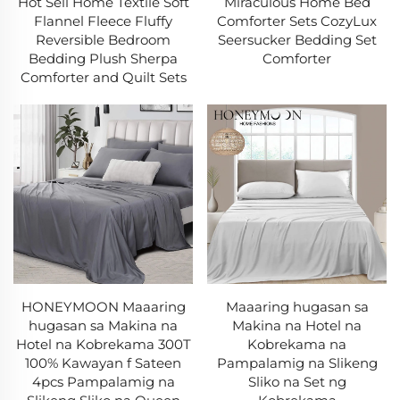
Hot Sell Home Textile Soft
Miraculous Home Bed
Flannel Fleece Fluffy
Comforter Sets CozyLux
Reversible Bedroom
Seersucker Bedding Set
Bedding Plush Sherpa
Comforter
Comforter and Quilt Sets
HONEYMOON Maaaring
Maaaring hugasan sa
hugasan sa Makina na
Makina na Hotel na
Hotel na Kobrekama 300T
Kobrekama na
100% Kawayan f Sateen
Pampalamig na Slikeng
4pcs Pampalamig na
Sliko na Set ng