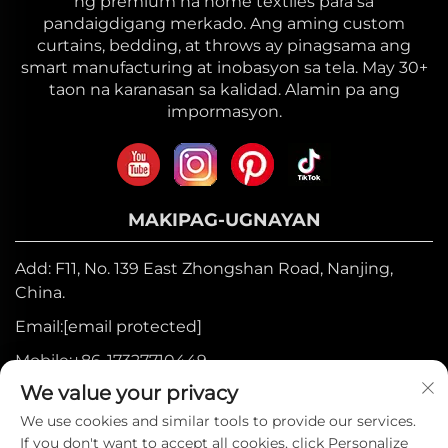
ng premium na home textiles para sa
pandaigdigang merkado. Ang aming custom
curtains, bedding, at throws ay pinagsama ang
smart manufacturing at inobasyon sa tela. May 30+
taon na karanasan sa kalidad. Alamin pa ang
impormasyon.
MAKIPAG-UGNAYAN
Add: F11, No. 139 East Zhongshan Road, Nanjing,
China.
Email:
[email protected]
Mobile:
+86-17327710449
We value your privacy
Telepono:
+86-025-84573776
We use cookies and similar tools to provide our services.
If you don't want to accept all cookies, click Personalize