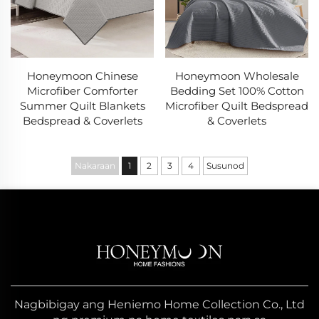
Honeymoon Chinese
Honeymoon Wholesale
Microfiber Comforter
Bedding Set 100% Cotton
Summer Quilt Blankets
Microfiber Quilt Bedspread
Bedspread & Coverlets
& Coverlets
Nakaraan
1
2
3
4
Susunod
Nagbibigay ang Heniemo Home Collection Co., Ltd