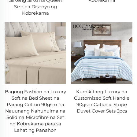
Slikeng Sliko na Queen
Kobrekama
Size na Disenyo ng
Kobrekama
Bagong Fashion na Luxury
Kumikitang Luxury na
Soft na Bed Sheet na
Customized Soft Handle
Parang Cotton 90gsm na
90gsm Cationic Stripe
Nauunang Nahuhulma na
Duvet Cover Sets 3pcs
Solid na Microfibre na Set
ng Kobrekama para sa
Lahat ng Panahon