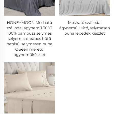
HONEYMOON Mosható
Mosható szállodai
szállodai ágynemű 300T
ágynemű Hűtő, selymesen
100% bambusz selymes
puha lepedék készlet
selyem 4 darabos hűtő
hatású, selymesen puha
Queen méretű
ágyneműkészlet