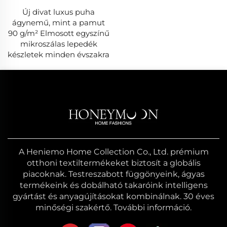
Új divat luxus puha
ágynemű, mint a pamut
90 g/m² Elmosott egyszínű
mikroszálas lepedék
készletek minden évszakra
A Heniemo Home Collection Co., Ltd. prémium
otthoni textiltermékeket biztosít a globális
piacoknak. Testreszabott függönyeink, ágyas
termékeink és dobálható takaróink intelligens
gyártást és anyagújításokat kombinálnak. 30 éves
minőségi szakértő. További információ.