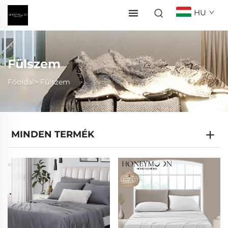
HU
Fülszem
Főoldal>
Fülszem
MINDEN TERMÉK