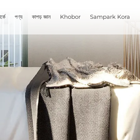
্কে
পণ্য
কাপড় জ্ঞান
Khobor
Sampark Kora