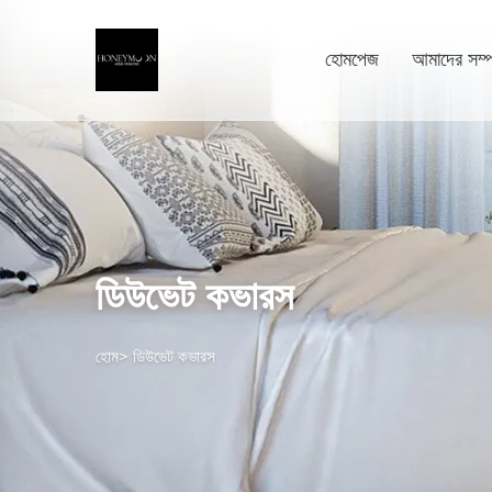
হোমপেজ
আমাদের সম্পর
ডিউভেট কভারস
হোম>
ডিউভেট কভারস