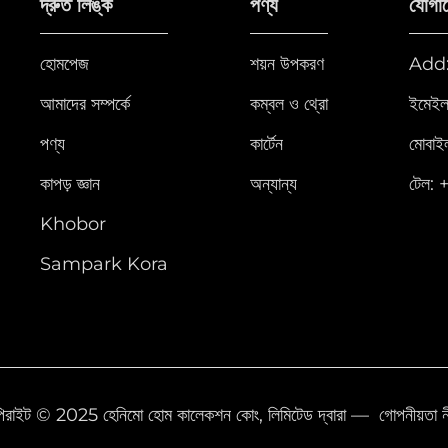
দ্রুত লিঙ্ক
পণ্য
যোগা
হোমপেজ
শয়ন উপকরণ
Add: F
আমাদের সম্পর্কে
কম্বল ও থ্রো
ইমেইল
পণ্য
কার্টেন
মোবাই
কাপড় জ্ঞান
অন্যান্য
টেল:
Khobor
Sampark Kora
িরাইট © 2025 হেনিমো হোম কালেকশন কোং, লিমিটেড দ্বারা —
গোপনীয়তা ন