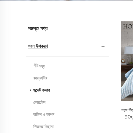
সমস্ত পণ্য
শয়ন উপকরণ
শীটসমূহ
কম্ফোর্টার
ডুভেট কভার
কোয়েল্টস
গরম বিক
বালিশ ও কাশন
90gs
শিশুদের বিছানা