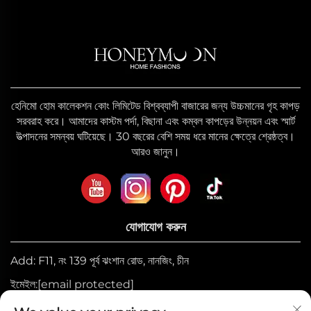
হেনিমো হোম কালেকশন কোং লিমিটেড বিশ্বব্যাপী বাজারের জন্য উচ্চমানের গৃহ কাপড়
সরবরাহ করে। আমাদের কাস্টম পর্দা, বিছানা এবং কম্বল কাপড়ের উন্নয়ন এবং স্মার্ট
উত্পাদনের সমন্বয় ঘটিয়েছে। 30 বছরের বেশি সময় ধরে মানের ক্ষেত্রে শ্রেষ্ঠত্ব।
আরও জানুন।
যোগাযোগ করুন
Add: F11, নং 139 পূর্ব ঝংশান রোড, নানজিং, চীন
ইমেইল:
[email protected]
মোবাইল:
+86-17327710449