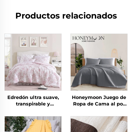
Productos relacionados
Edredón ultra suave,
Honeymoon Juego de
transpirable y
Ropa de Cama al por
respetuoso con la piel,
Mayor 100% Algodón
de microfibra de
Microfibra Edredón
eucalipto, ligero,
Colcha y Cubrecamas
alternativo a plumas y