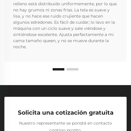
relleno está distribuido uniformemente, por lo que
no hay grumos ni zonas frías. La tela es suave y
lisa, y no hace ese ruido crujiente que hacen
algunos edredones. Es fácil de cuidar; lo lavo en la
máquina con un ciclo suave y sale viéndose y
sintiéndose excelente. Ajusta perfectamente a mi
cama tamaño queen, y no se mueve durante la
noche.
Solicita una cotización gratuita
Nuestro representante se pondrá en contacto
contigo pronto.