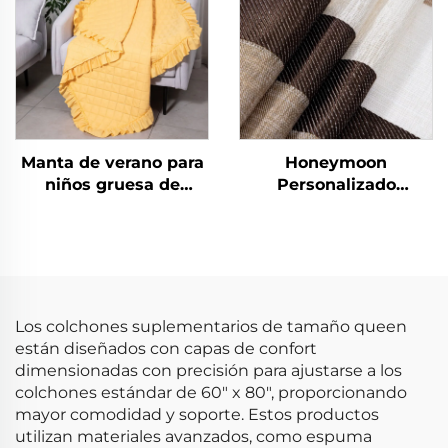
edredón
Manta de verano para
Honeymoon
niños gruesa de
Personalizado
poliéster Honeymoon
Cortinas de Encaje
para recién nacidos,
Listas para Dormitorio
manta de regalo de
y Sala de Estar con
Navidad, tamaño
Ojales Transparentes
queen, con volantes
para Ventana
Los colchones suplementarios de tamaño queen
están diseñados con capas de confort
dimensionadas con precisión para ajustarse a los
colchones estándar de 60" x 80", proporcionando
mayor comodidad y soporte. Estos productos
utilizan materiales avanzados, como espuma