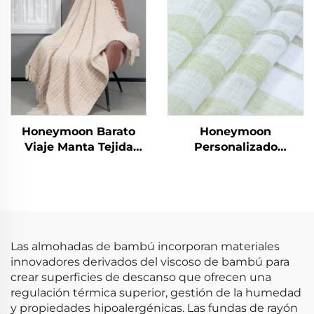
suave y sedosa
Esteras de Juego
tamaño queen diseño
exclusivo
Honeymoon Barato
Honeymoon
Viaje Manta Tejida
Personalizado
Vestible Lujo Flecos
Cortinas de Encaje
Mantas
Listas para Dormitorio
y Sala de Estar con
Ojales Transparentes
para Ventana
Las almohadas de bambú incorporan materiales
innovadores derivados del viscoso de bambú para
crear superficies de descanso que ofrecen una
regulación térmica superior, gestión de la humedad
y propiedades hipoalergénicas. Las fundas de rayón