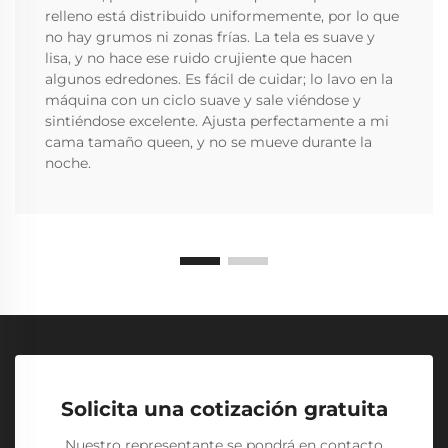
relleno está distribuido uniformemente, por lo que
no hay grumos ni zonas frías. La tela es suave y
lisa, y no hace ese ruido crujiente que hacen
algunos edredones. Es fácil de cuidar; lo lavo en la
máquina con un ciclo suave y sale viéndose y
sintiéndose excelente. Ajusta perfectamente a mi
cama tamaño queen, y no se mueve durante la
noche.
Solicita una cotización gratuita
Nuestro representante se pondrá en contacto