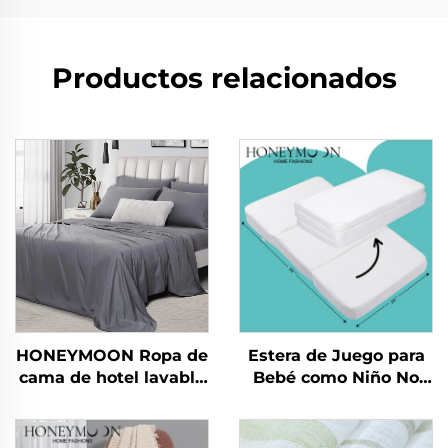
Productos relacionados
HONEYMOON Ropa de
Estera de Juego para
cama de hotel lavable
Bebé como Niño No
en máquina 300T 100
Tóxica para Gatear
% bambú en sateén 4
Estera Plegable para
piezas refrescante
Gimnasio Infantil