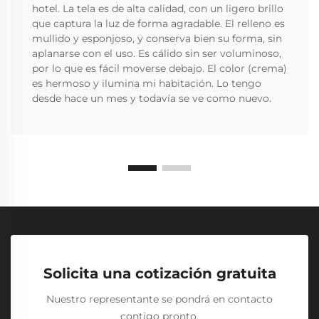
hotel. La tela es de alta calidad, con un ligero brillo
que captura la luz de forma agradable. El relleno es
mullido y esponjoso, y conserva bien su forma, sin
aplanarse con el uso. Es cálido sin ser voluminoso,
por lo que es fácil moverse debajo. El color (crema)
es hermoso y ilumina mi habitación. Lo tengo
desde hace un mes y todavía se ve como nuevo.
Solicita una cotización gratuita
Nuestro representante se pondrá en contacto
contigo pronto.