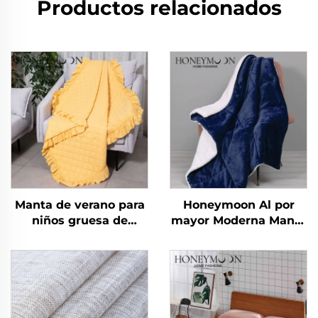
Productos relacionados
Manta de verano para
Honeymoon Al por
niños gruesa de
mayor Moderna Manta
poliéster Honeymoon
de Navidad 100%
para recién nacidos,
Poliéster Súper Suave
manta de regalo de
Personalizada
Navidad, tamaño
Reversible Doble Cara
queen, con volantes
de Sherpa