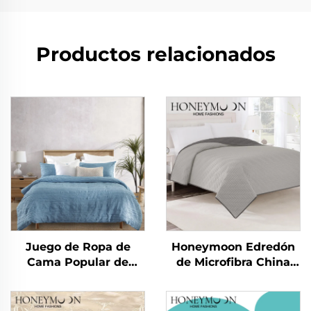
Productos relacionados
Juego de Ropa de
Honeymoon Edredón
Cama Popular de
de Microfibra China
Microfibra Cationica
Verano Edredón
Directo de China,
Sábanas Colcha y
Sólido, Juego de
Cubrecamas