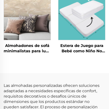
Cubrecamas con
Textura Arrugada
Almohadones de sofá
Estera de Juego para
minimalistas para luna
Bebé como Niño No
de miel - Confort de
Tóxica para Gatear
terciopelo de lujo
Estera Plegable para
Gimnasio Infantil
Esteras de Juego
Las almohadas personalizadas ofrecen soluciones
adaptadas a necesidades específicas de confort,
requisitos decorativos o desafíos únicos de
dimensiones que los productos estándar no
pueden satisfacer. El proceso de personalización