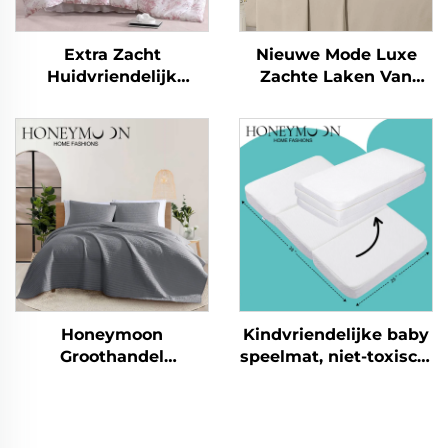
Extra Zacht
Nieuwe Mode Luxe
Huidvriendelijk
Zachte Laken Van
Ademend Eucalyptus
Katoenachtig
Microvezel Deken
Microvezel 90gsm
Lichte Alternatief voor
Voor Gewassen
Eendendekens Duvet
Zijdeachtige Laken Set
Voor Alle Seizoenen
Honeymoon
Kindvriendelijke baby
Groothandel
speelmat, niet-toxisch,
Beddengoedset 100%
kinderkruipmat,
Katoen Microvezel
vouwbaar, speelmat
Deken Laken &
Dekbedovertrekken