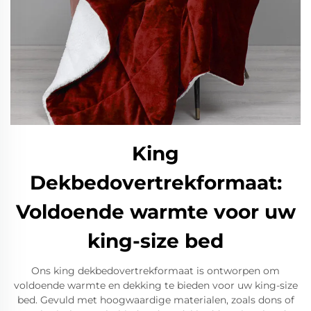
King
Dekbedovertrekformaat:
Voldoende warmte voor uw
king-size bed
Ons king dekbedovertrekformaat is ontworpen om
voldoende warmte en dekking te bieden voor uw king-size
bed. Gevuld met hoogwaardige materialen, zoals dons of