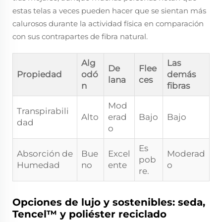
estas telas a veces pueden hacer que se sientan más
calurosos durante la actividad física en comparación
con sus contrapartes de fibra natural.
Alg
Las
De
Flee
Propiedad
odó
demás
lana
ces
n
fibras
Mod
Transpirabili
Alto
erad
Bajo
Bajo
dad
o
Es
Absorción de
Bue
Excel
Moderad
pob
Humedad
no
ente
o
re.
Opciones de lujo y sostenibles: seda,
Tencel™ y poliéster reciclado