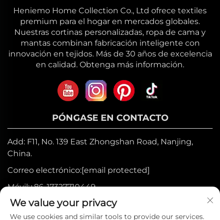
Heniemo Home Collection Co., Ltd ofrece textiles
premium para el hogar en mercados globales.
Nuestras cortinas personalizadas, ropa de cama y
mantas combinan fabricación inteligente con
innovación en tejidos. Más de 30 años de excelencia
en calidad. Obtenga más información.
PÓNGASE EN CONTACTO
Add: F11, No. 139 East Zhongshan Road, Nanjing,
China.
Correo electrónico:
[email protected]
Móvil:
+86-17327710449
We value your privacy
Tel:
+86-025-84573776
We use cookies and similar tools to provide our services.