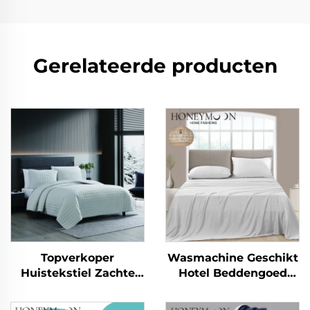
Gerelateerde producten
Topverkoper
Wasmachine Geschikt
Huistekstiel Zachte
Hotel Beddengoed
Flanel Fleece Pluizige
Verkoelend
Omkeerbare
Zijdeachtig Zacht