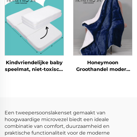
Slaapkamer
Laken Set
Beddenlinnen Plush
Sherpa Comforter en
Deken Sets
Kindvriendelijke baby
Honeymoon
speelmat, niet-toxisch,
Groothandel modern
kinderkruipmat,
100% polyester extra
vouwbaar, speelmat
zachte maatwerk
kerstdeken,
dubbelzijdige deken
sherpa deken
Een tweepersoonslakenset gemaakt van
hoogwaardige microvezel biedt een ideale
combinatie van comfort, duurzaamheid en
praktische functionaliteit voor de moderne