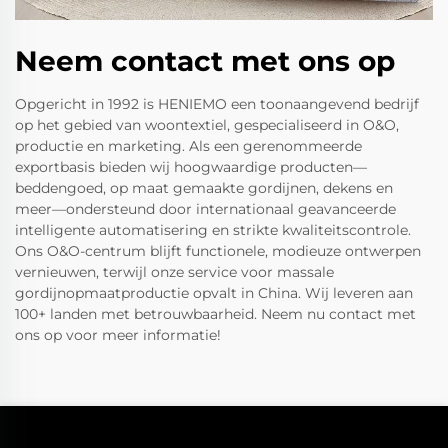
Neem contact met ons op
Opgericht in 1992 is HENIEMO een toonaangevend bedrijf
op het gebied van woontextiel, gespecialiseerd in O&O,
productie en marketing. Als een gerenommeerde
exportbasis bieden wij hoogwaardige producten—
beddengoed, op maat gemaakte gordijnen, dekens en
meer—ondersteund door internationaal geavanceerde
intelligente automatisering en strikte kwaliteitscontrole.
Ons O&O-centrum blijft functionele, modieuze ontwerpen
vernieuwen, terwijl onze service voor massale
gordijnopmaatproductie opvalt in China. Wij leveren aan
100+ landen met betrouwbaarheid. Neem nu contact met
ons op voor meer informatie!