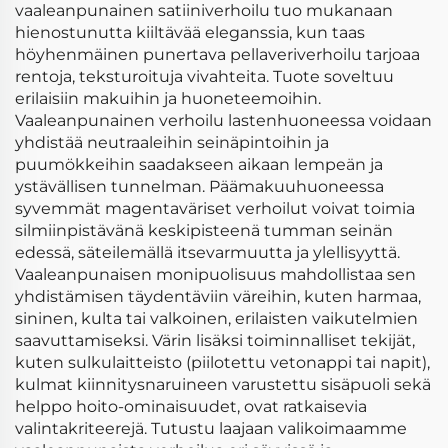
vaaleanpunainen satiiniverhoilu tuo mukanaan
hienostunutta kiiltävää eleganssia, kun taas
höyhenmäinen punertava pellaveriverhoilu tarjoaa
rentoja, teksturoituja vivahteita. Tuote soveltuu
erilaisiin makuihin ja huoneteemoihin.
Vaaleanpunainen verhoilu lastenhuoneessa voidaan
yhdistää neutraaleihin seinäpintoihin ja
puumökkeihin saadakseen aikaan lempeän ja
ystävällisen tunnelman. Päämakuuhuoneessa
syvemmät magentaväriset verhoilut voivat toimia
silmiinpistävänä keskipisteenä tumman seinän
edessä, säteilemällä itsevarmuutta ja ylellisyyttä.
Vaaleanpunaisen monipuolisuus mahdollistaa sen
yhdistämisen täydentäviin väreihin, kuten harmaa,
sininen, kulta tai valkoinen, erilaisten vaikutelmien
saavuttamiseksi. Värin lisäksi toiminnalliset tekijät,
kuten sulkulaitteisto (piilotettu vetonappi tai napit),
kulmat kiinnitysnaruineen varustettu sisäpuoli sekä
helppo hoito-ominaisuudet, ovat ratkaisevia
valintakriteerejä. Tutustu laajaan valikoimaamme