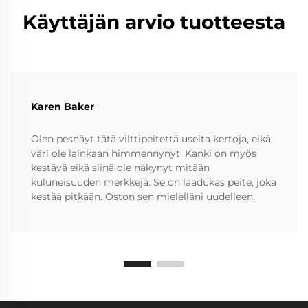
Käyttäjän arvio tuotteesta
Karen Baker
Olen pesnäyt tätä vilttipeitettä useita kertoja, eikä
väri ole lainkaan himmennynyt. Kanki on myös
kestävä eikä siinä ole näkynyt mitään
kuluneisuuden merkkejä. Se on laadukas peite, joka
kestää pitkään. Oston sen mielelläni uudelleen.