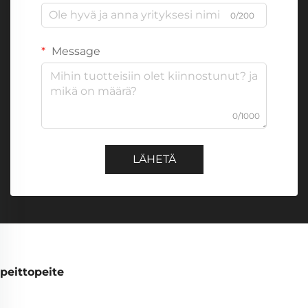
0/200
Message
0/1000
LÄHETÄ
peittopeite