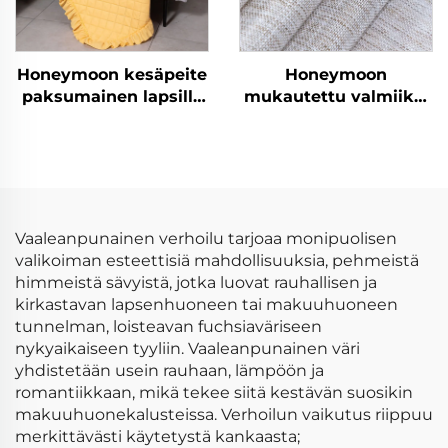
Honeymoon kesäpeite
Honeymoon
paksumainen lapsille
mukautettu valmiiksi
polyesteri uusille
valmistetut verhot ja
synnytyksille joulun
verhokankaat
heittävät peitteet
olohuoneen
kuningatar koko
ikkunaverhot kotiin
vauvan heittävä peite
rypyllyllä
Vaaleanpunainen verhoilu tarjoaa monipuolisen
valikoiman esteettisiä mahdollisuuksia, pehmeistä
himmeistä sävyistä, jotka luovat rauhallisen ja
kirkastavan lapsenhuoneen tai makuuhuoneen
tunnelman, loisteavan fuchsiaväriseen
nykyaikaiseen tyyliin. Vaaleanpunainen väri
yhdistetään usein rauhaan, lämpöön ja
romantiikkaan, mikä tekee siitä kestävän suosikin
makuuhuonekalusteissa. Verhoilun vaikutus riippuu
merkittävästi käytetystä kankaasta;