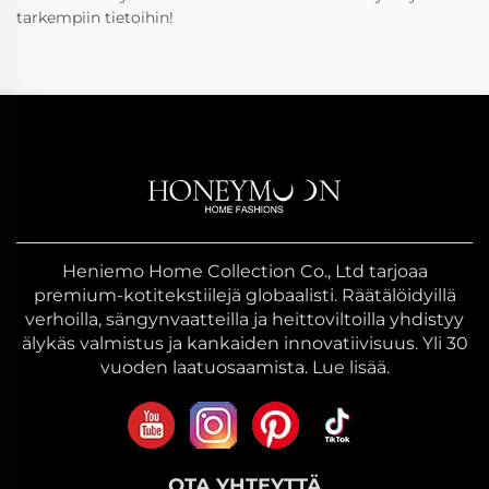
tarkempiin tietoihin!
Heniemo Home Collection Co., Ltd tarjoaa
premium-kotitekstiilejä globaalisti. Räätälöidyillä
verhoilla, sängynvaatteilla ja heittoviltoilla yhdistyy
älykäs valmistus ja kankaiden innovatiivisuus. Yli 30
vuoden laatuosaamista. Lue lisää.
OTA YHTEYTTÄ