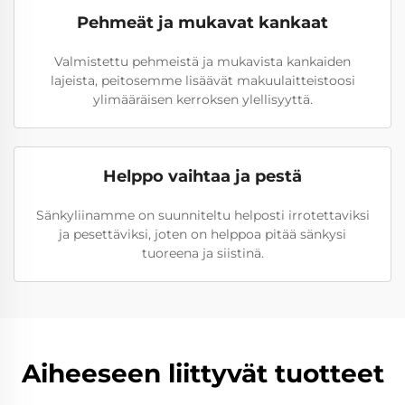
Pehmeät ja mukavat kankaat
Valmistettu pehmeistä ja mukavista kankaiden
lajeista, peitosemme lisäävät makuulaitteistoosi
ylimääräisen kerroksen ylellisyyttä.
Helppo vaihtaa ja pestä
Sänkyliinamme on suunniteltu helposti irrotettaviksi
ja pesettäviksi, joten on helppoa pitää sänkysi
tuoreena ja siistinä.
Aiheeseen liittyvät tuotteet