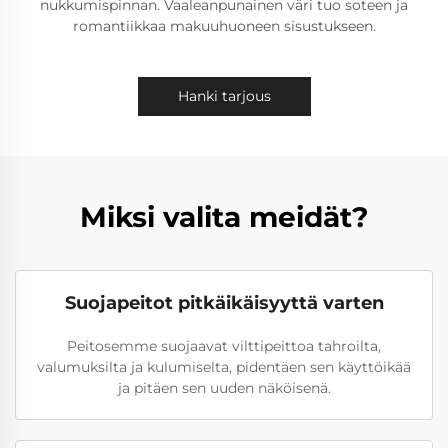
nukkumispinnan. Vaaleanpunainen väri tuo soteen ja
romantiikkaa makuuhuoneen sisustukseen.
Hanki tarjous
Miksi valita meidät?
Suojapeitot pitkäikäisyyttä varten
Peitosemme suojaavat vilttipeittoa tahroilta,
valumuksilta ja kulumiselta, pidentäen sen käyttöikää
ja pitäen sen uuden näköisenä.