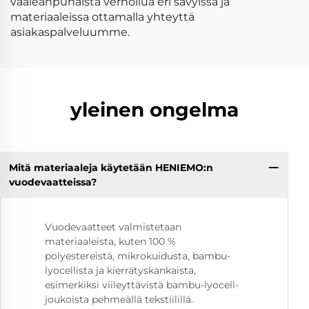
vaaleanpunaista verhoilua eri sävyissä ja
materiaaleissa ottamalla yhteyttä
asiakaspalveluumme.
yleinen ongelma
Mitä materiaaleja käytetään HENIEMO:n
vuodevaatteissa?
Vuodevaatteet valmistetaan
materiaaleista, kuten 100 %
polyestereistä, mikrokuidusta, bambu-
lyocellista ja kierrätyskankaista,
esimerkiksi viileyttävistä bambu-lyocell-
joukoista pehmeällä tekstiilillä.