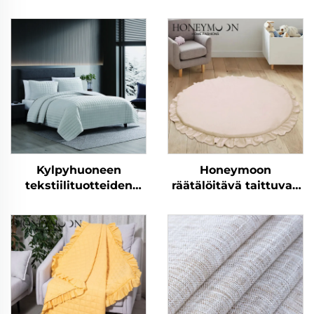
Kylpyhuoneen
Honeymoon
tekstiilituotteiden
räätälöitävä taittuvan
myyntituote, pehmeä
lapsen jumalallinen
villapäällysteinen
nukkumisaktiivisuuslap
kääntyvä
ryömimisurheiluhytti
makuuhuoneen viltti-
leikkimatto vauvan
ja peittojoukko
leikki-ikäisille