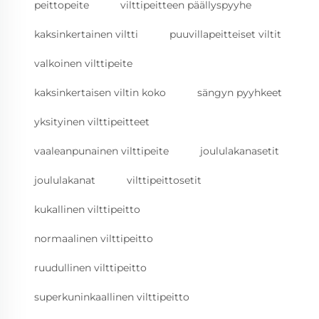
peittopeite
vilttipeitteen päällyspyyhe
kaksinkertainen viltti
puuvillapeitteiset viltit
valkoinen vilttipeite
kaksinkertaisen viltin koko
sängyn pyyhkeet
yksityinen vilttipeitteet
vaaleanpunainen vilttipeite
joululakanasetit
joululakanat
vilttipeittosetit
kukallinen vilttipeitto
normaalinen vilttipeitto
ruudullinen vilttipeitto
superkuninkaallinen vilttipeitto