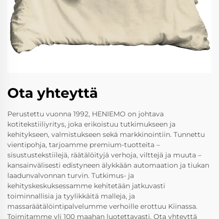
Ota yhteyttä
Perustettu vuonna 1992, HENIEMO on johtava
kotitekstiiliyritys, joka erikoistuu tutkimukseen ja
kehitykseen, valmistukseen sekä markkinointiin. Tunnettu
vientipohja, tarjoamme premium-tuotteita –
sisustustekstiilejä, räätälöityjä verhoja, vilttejä ja muuta –
kansainvälisesti edistyneen älykkään automaation ja tiukan
laadunvalvonnan turvin. Tutkimus- ja
kehityskeskuksessamme kehitetään jatkuvasti
toiminnallisia ja tyylikkäitä malleja, ja
massaräätälöintipalvelumme verhoille erottuu Kiinassa.
Toimitamme yli 100 maahan luotettavasti. Ota yhteyttä