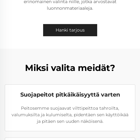
erinomainen valinta niille, jotka arvostavat
luonnonmateriaaleja.
Hanki tarjous
Miksi valita meidät?
Suojapeitot pitkäikäisyyttä varten
Peitosemme suojaavat vilttipeittoa tahroilta,
valumuksilta ja kulumiselta, pidentäen sen käyttöikää
ja pitäen sen uuden näköisenä.