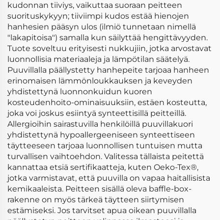
kudonnan tiiviys, vaikuttaa suoraan peitteen
suorituskykyyn; tiiviimpi kudos estää hienojen
hanhesien pääsyn ulos (ilmiö tunnetaan nimellä
"lakapitoisa") samalla kun säilyttää hengittävyyden.
Tuote soveltuu erityisesti nukkujiin, jotka arvostavat
luonnollisia materiaaleja ja lämpötilan säätelyä.
Puuvillalla päällystetty hanhepeite tarjoaa hanheen
erinomaisen lämmönloukkauksen ja keveyden
yhdistettynä luonnonkuidun kuoren
kosteudenhoito-ominaisuuksiin, estäen kosteutta,
joka voi joskus esiintyä synteettisillä peitteillä.
Allergioihin sairastuvilla henkilöillä puuvillakuori
yhdistettynä hypoallergeeniseen synteettiseen
täytteeseen tarjoaa luonnollisen tuntuisen mutta
turvallisen vaihtoehdon. Valitessa tällaista peitettä
kannattaa etsiä sertifikaatteja, kuten Oeko-Tex®,
jotka varmistavat, että puuvilla on vapaa haitallisista
kemikaaleista. Peitteen sisällä oleva baffle-box-
rakenne on myös tärkeä täytteen siirtymisen
estämiseksi. Jos tarvitset apua oikean puuvillalla