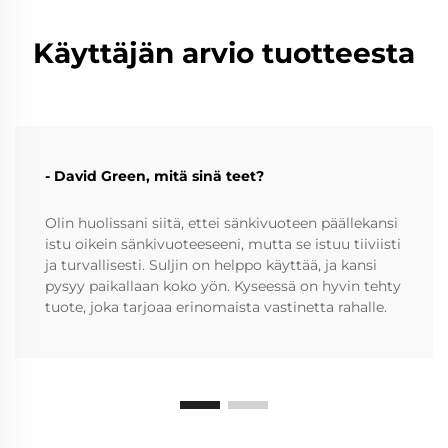
Käyttäjän arvio tuotteesta
- David Green, mitä sinä teet?
Olin huolissani siitä, ettei sänkivuoteen päällekansi
istu oikein sänkivuoteeseeni, mutta se istuu tiiviisti
ja turvallisesti. Suljin on helppo käyttää, ja kansi
pysyy paikallaan koko yön. Kyseessä on hyvin tehty
tuote, joka tarjoaa erinomaista vastinetta rahalle.