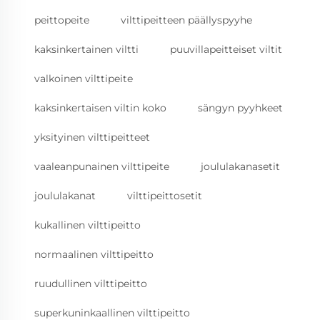
peittopeite
vilttipeitteen päällyspyyhe
kaksinkertainen viltti
puuvillapeitteiset viltit
valkoinen vilttipeite
kaksinkertaisen viltin koko
sängyn pyyhkeet
yksityinen vilttipeitteet
vaaleanpunainen vilttipeite
joululakanasetit
joululakanat
vilttipeittosetit
kukallinen vilttipeitto
normaalinen vilttipeitto
ruudullinen vilttipeitto
superkuninkaallinen vilttipeitto