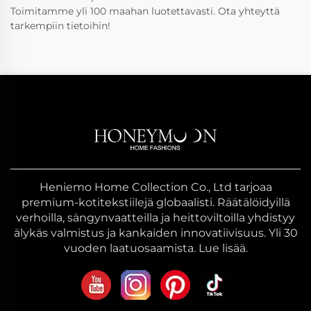
Toimitamme yli 100 maahan luotettavasti. Ota yhteyttä
tarkempiin tietoihin!
Heniemo Home Collection Co., Ltd tarjoaa
premium-kotitekstiilejä globaalisti. Räätälöidyillä
verhoilla, sängynvaatteilla ja heittoviltoilla yhdistyy
älykäs valmistus ja kankaiden innovatiivisuus. Yli 30
vuoden laatuosaamista. Lue lisää.