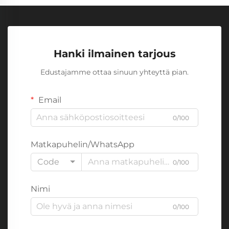
Hanki ilmainen tarjous
Edustajamme ottaa sinuun yhteyttä pian.
Email
0/100
Matkapuhelin/WhatsApp
Code
0/100
Nimi
0/100