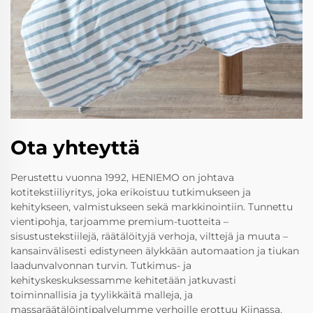
Ota yhteyttä
Perustettu vuonna 1992, HENIEMO on johtava
kotitekstiiliyritys, joka erikoistuu tutkimukseen ja
kehitykseen, valmistukseen sekä markkinointiin. Tunnettu
vientipohja, tarjoamme premium-tuotteita –
sisustustekstiilejä, räätälöityjä verhoja, vilttejä ja muuta –
kansainvälisesti edistyneen älykkään automaation ja tiukan
laadunvalvonnan turvin. Tutkimus- ja
kehityskeskuksessamme kehitetään jatkuvasti
toiminnallisia ja tyylikkäitä malleja, ja
massaräätälöintipalvelumme verhoille erottuu Kiinassa.