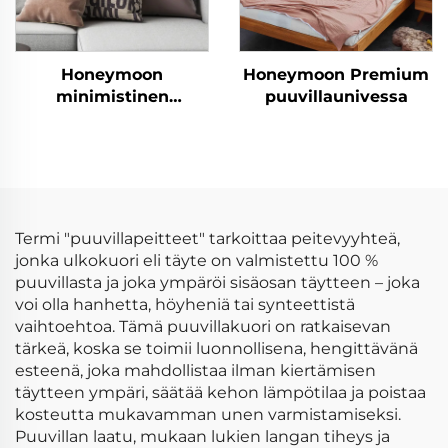
Honeymoon
Honeymoon Premium
minimistinen
puuvillaunivessa
sohvahuopatyynyt –
ylellinen
samettipehmeys
Termi "puuvillapeitteet" tarkoittaa peitevyyhteä,
jonka ulkokuori eli täyte on valmistettu 100 %
puuvillasta ja joka ympäröi sisäosan täytteen – joka
voi olla hanhetta, höyheniä tai synteettistä
vaihtoehtoa. Tämä puuvillakuori on ratkaisevan
tärkeä, koska se toimii luonnollisena, hengittävänä
esteenä, joka mahdollistaa ilman kiertämisen
täytteen ympäri, säätää kehon lämpötilaa ja poistaa
kosteutta mukavamman unen varmistamiseksi.
Puuvillan laatu, mukaan lukien langan tiheys ja