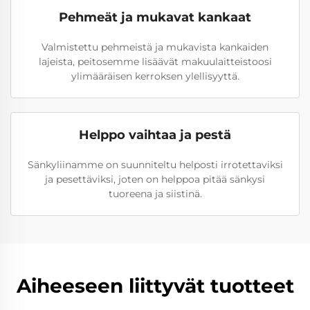
Pehmeät ja mukavat kankaat
Valmistettu pehmeistä ja mukavista kankaiden
lajeista, peitosemme lisäävät makuulaitteistoosi
ylimääräisen kerroksen ylellisyyttä.
Helppo vaihtaa ja pestä
Sänkyliinamme on suunniteltu helposti irrotettaviksi
ja pesettäviksi, joten on helppoa pitää sänkysi
tuoreena ja siistinä.
Aiheeseen liittyvät tuotteet