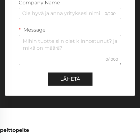
Company Name
0/200
Message
0/1000
LÄHETÄ
peittopeite