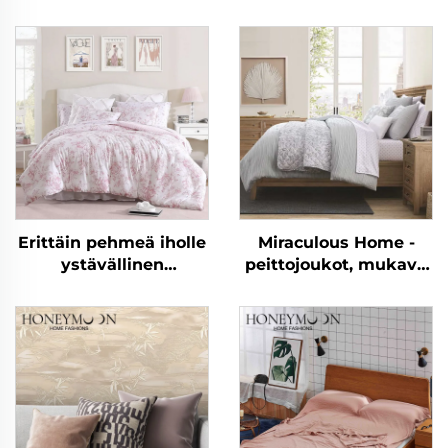
Erittäin pehmeä iholle
Miraculous Home -
ystävällinen
peittojoukot, mukava
hengittävä
Seersucker-petipeitto
eukalyptusmikrokuitu
villa kevyt villapussi
vaihtoehto villaan