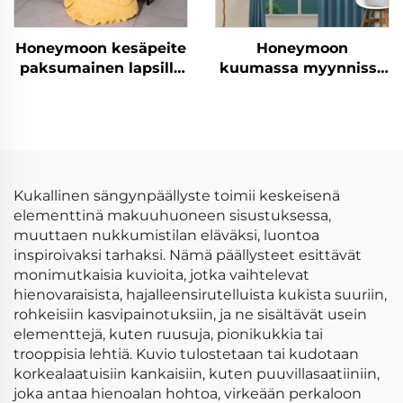
Honeymoon kesäpeite
Honeymoon
paksumainen lapsille
kuumassa myynnissä
polyesteri uusille
luonnonpehmeät
synnytyksille joulun
verhot, yksivärinen
heittävät peitteet
eristetty rei'itetty
kuningatar koko
pimeysverho
vauvan heittävä peite
ikkunaan
rypyllyllä
Kukallinen sängynpäällyste toimii keskeisenä
elementtinä makuuhuoneen sisustuksessa,
muuttaen nukkumistilan eläväksi, luontoa
inspiroivaksi tarhaksi. Nämä päällysteet esittävät
monimutkaisia kuvioita, jotka vaihtelevat
hienovaraisista, hajalleensirutelluista kukista suuriin,
rohkeisiin kasvipainotuksiin, ja ne sisältävät usein
elementtejä, kuten ruusuja, pionikukkia tai
trooppisia lehtiä. Kuvio tulostetaan tai kudotaan
korkealaatuisiin kankaisiin, kuten puuvillasaatiiniin,
joka antaa hienoalan hohtoa, virkeään perkaloon