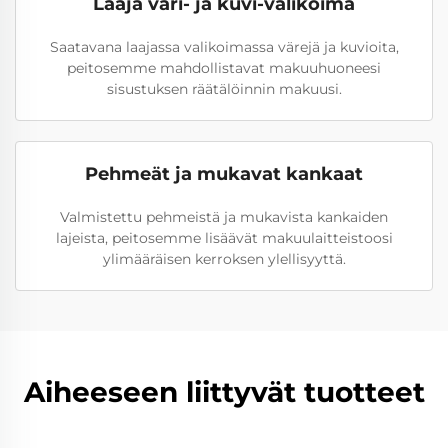
Laaja väri- ja kuvi-valikoima
Saatavana laajassa valikoimassa värejä ja kuvioita,
peitosemme mahdollistavat makuuhuoneesi
sisustuksen räätälöinnin makuusi.
Pehmeät ja mukavat kankaat
Valmistettu pehmeistä ja mukavista kankaiden
lajeista, peitosemme lisäävät makuulaitteistoosi
ylimääräisen kerroksen ylellisyyttä.
Aiheeseen liittyvät tuotteet