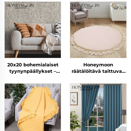
20x20 bohemialaiset
Honeymoon
tyynynpäällykset –
räätälöitävä taittuvan
ajanvietteinen
lapsen jumalallinen
raitapatteri jokaiseen
nukkumisaktiivisuuslap
tilaan
ryömimisurheiluhytti
leikkimatto vauvan
leikki-ikäisille