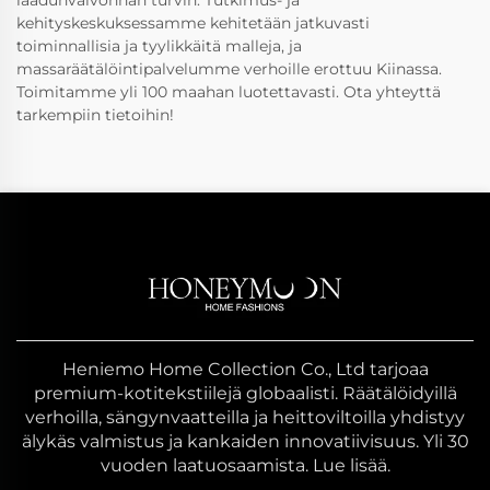
kehityskeskuksessamme kehitetään jatkuvasti
toiminnallisia ja tyylikkäitä malleja, ja
massaräätälöintipalvelumme verhoille erottuu Kiinassa.
Toimitamme yli 100 maahan luotettavasti. Ota yhteyttä
tarkempiin tietoihin!
Heniemo Home Collection Co., Ltd tarjoaa
premium-kotitekstiilejä globaalisti. Räätälöidyillä
verhoilla, sängynvaatteilla ja heittoviltoilla yhdistyy
älykäs valmistus ja kankaiden innovatiivisuus. Yli 30
vuoden laatuosaamista. Lue lisää.