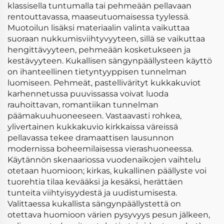
klassisella tuntumalla tai pehmeään pellavaan
rentouttavassa, maaseutuomaisessa tyylessä.
Muotoilun lisäksi materiaalin valinta vaikuttaa
suoraan nukkumisviihtyvyyteen, sillä se vaikuttaa
hengittävyyteen, pehmeään kosketukseen ja
kestävyyteen. Kukallisen sängynpäällysteen käyttö
on ihanteellinen tietyntyyppisen tunnelman
luomiseen. Pehmeät, pastellivärityt kukkakuviot
karhennetussa puuvissassa voivat luoda
rauhoittavan, romantiikan tunnelman
päämakuuhuoneeseen. Vastaavasti rohkea,
ylivertainen kukkakuvio kirkkaissa väreissä
pellavassa tekee dramaattisen lausunnon
modernissa boheemilaisessa vierashuoneessa.
Käytännön skenaariossa vuodenaikojen vaihtelu
otetaan huomioon; kirkas, kukallinen päällyste voi
tuorehtia tilaa kevääksi ja kesäksi, herättäen
tunteita viihtyisyydestä ja uudistumisesta.
Valittaessa kukallista sängynpäällystettä on
otettava huomioon värien pysyvyys pesun jälkeen,