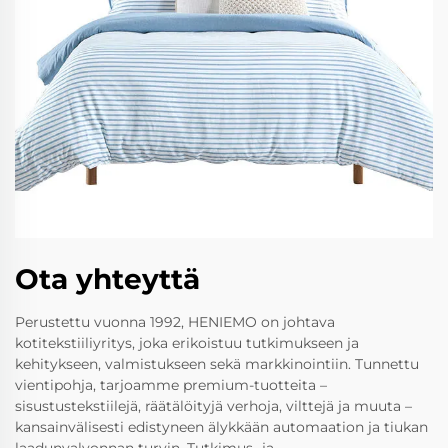
Ota yhteyttä
Perustettu vuonna 1992, HENIEMO on johtava
kotitekstiiliyritys, joka erikoistuu tutkimukseen ja
kehitykseen, valmistukseen sekä markkinointiin. Tunnettu
vientipohja, tarjoamme premium-tuotteita –
sisustustekstiilejä, räätälöityjä verhoja, vilttejä ja muuta –
kansainvälisesti edistyneen älykkään automaation ja tiukan
laadunvalvonnan turvin. Tutkimus- ja