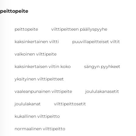
peittopeite
peittopeite
vilttipeitteen päällyspyyhe
kaksinkertainen viltti
puuvillapeitteiset viltit
valkoinen vilttipeite
kaksinkertaisen viltin koko
sängyn pyyhkeet
yksityinen vilttipeitteet
vaaleanpunainen vilttipeite
joululakanasetit
joululakanat
vilttipeittosetit
kukallinen vilttipeitto
normaalinen vilttipeitto