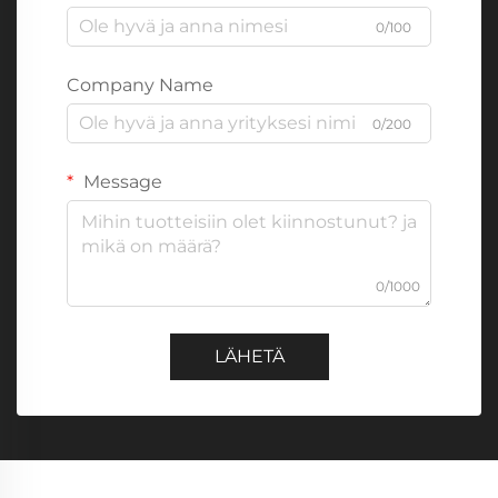
0/100
Company Name
0/200
Message
0/1000
LÄHETÄ