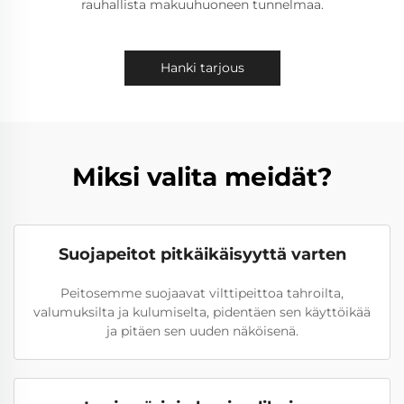
rauhallista makuuhuoneen tunnelmaa.
Hanki tarjous
Miksi valita meidät?
Suojapeitot pitkäikäisyyttä varten
Peitosemme suojaavat vilttipeittoa tahroilta,
valumuksilta ja kulumiselta, pidentäen sen käyttöikää
ja pitäen sen uuden näköisenä.