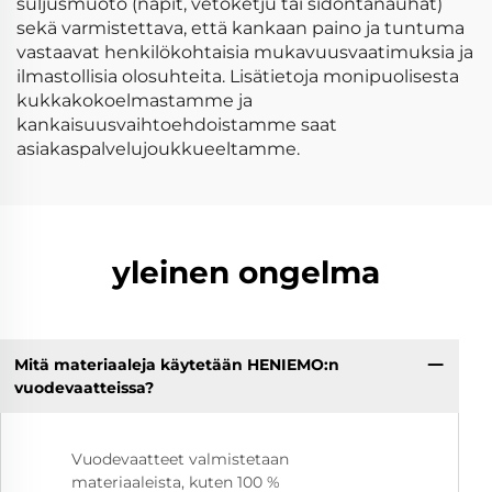
suljusmuoto (napit, vetoketju tai sidontanauhat)
sekä varmistettava, että kankaan paino ja tuntuma
vastaavat henkilökohtaisia mukavuusvaatimuksia ja
ilmastollisia olosuhteita. Lisätietoja monipuolisesta
kukkakokoelmastamme ja
kankaisuusvaihtoehdoistamme saat
asiakaspalvelujoukkueeltamme.
yleinen ongelma
Mitä materiaaleja käytetään HENIEMO:n
vuodevaatteissa?
Vuodevaatteet valmistetaan
materiaaleista, kuten 100 %