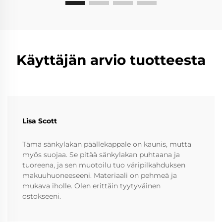
Käyttäjän arvio tuotteesta
Lisa Scott
Tämä sänkylakan päällekappale on kaunis, mutta
myös suojaa. Se pitää sänkylakan puhtaana ja
tuoreena, ja sen muotoilu tuo väripilkahduksen
makuuhuoneeseeni. Materiaali on pehmeä ja
mukava iholle. Olen erittäin tyytyväinen
ostokseeni.