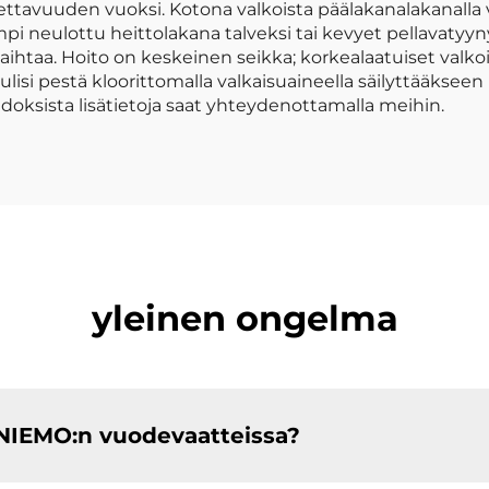
ttavuuden vuoksi. Kotona valkoista päälakanalakanalla vo
 neulottu heittolakana talveksi tai kevyet pellavatyyny
vaihtaa. Hoito on keskeinen seikka; korkealaatuiset valk
lisi pestä kloorittomalla valkaisuaineella säilyttääkseen 
oksista lisätietoja saat yhteydenottamalla meihin.
yleinen ongelma
ENIEMO:n vuodevaatteissa?