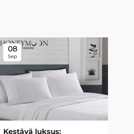
08
0
Sep
Se
Kestävä luksus:
Ty