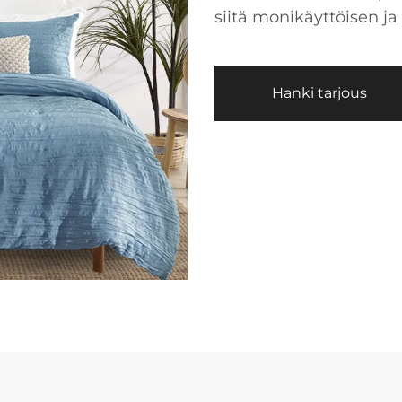
siitä monikäyttöisen ja
Hanki tarjous