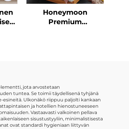
inen
Honeymoon
setti
Premium
i
puuvillaunivessa
ementti, jota arvostetaan
uuden tuntea. Se toimii täydellisenä tyhjänä
ste-esineitä. Ulkonäkö riippuu paljolti kankaan
mattapintaisen ja hotellien hienostuneeseen
omaisuuden. Vastaavasti valkoinen pellava
aikenlaiseen sisustustyyliin, minimalistisesta
anat ovat standardi hygieniaan liittyvän