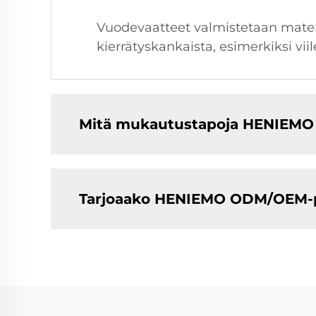
Vuodevaatteet valmistetaan materi
kierrätyskankaista, esimerkiksi vii
Mitä mukautustapoja HENIEMO t
Tarjoaako HENIEMO ODM/OEM-p