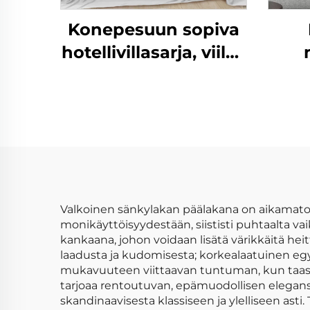
Konepesuun sopiva
hotellivillasarja, viileä
ja pehmeä
soh
seitsijoukko
sa
Valkoinen sänkylakan päälakana on aikamato
monikäyttöisyydestään, siististi puhtaalta vai
kankaana, johon voidaan lisätä värikkäitä heitto
laadusta ja kudomisesta; korkealaatuinen egy
mukavuuteen viittaavan tuntuman, kun taas s
tarjoaa rentoutuvan, epämuodollisen eleganssi
skandinaavisesta klassiseen ja ylelliseen asti