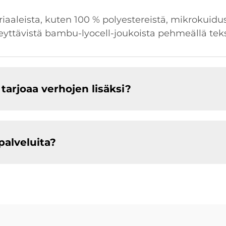
aaleista, kuten 100 % polyestereistä, mikrokuidus
leyttävistä bambu-lyocell-joukoista pehmeällä teksti
arjoaa verhojen lisäksi?
alveluita?