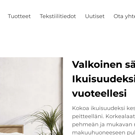
Tuotteet
Tekstiilitiedot
Uutiset
Ota yht
Valkoinen sä
Ikuisuudeksi
vuoteellesi
Kokoa ikuisuudeksi kes
peitteelläni. Korkealaat
pehmeän ja mukavan n
makuuhuoneeseen puht