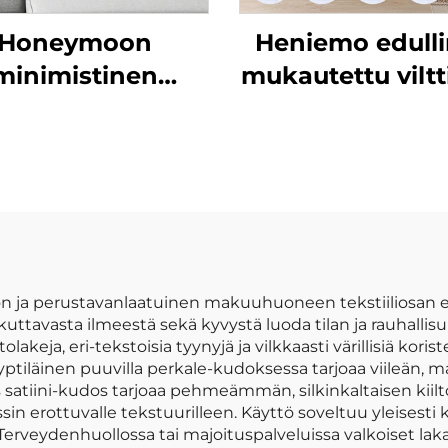
Honeymoon
Heniemo edull
minimistinen
mukautettu viltti
vahuopatyynyt –
pehmeä viltt
ylellinen
vilttipeite
mettipehmeys
n ja perustavanlaatuinen makuuhuoneen tekstiiliosan el
kuttavasta ilmeestä sekä kyvystä luoda tilan ja rauhallis
lakeja, eri-tekstoisia tyynyjä ja vilkkaasti värillisiä kori
ptiläinen puuvilla perkale-kudoksessa tarjoaa viileän, 
atiini-kudos tarjoaa pehmeämmän, silkinkaltaisen kiilt
n erottuvalle tekstuurilleen. Käyttö soveltuu yleisesti k
. Terveydenhuollossa tai majoituspalveluissa valkoiset lak