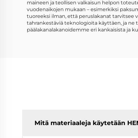
maineen ja teollisen valkaisun helpon toteute
vuodenaikojen mukaan – esimerkiksi paksumpi
tuoreeksi ilman, että peruslakanat tarvitsee 
tahrankestäviä teknologioita käyttäen, ja ne tu
päälakanalakanoidemme eri kankaisista ja kud
Mitä materiaaleja käytetään H