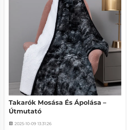
Takarók Mosása És Ápolása –
Útmutató
2025-10-09 13:31:26