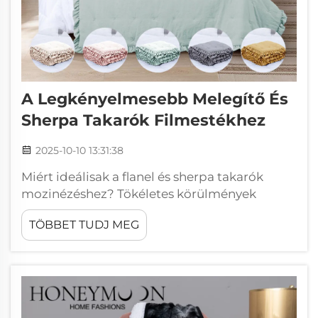
A Legkényelmesebb Melegítő És
Sherpa Takarók Filmestékhez
2025-10-10 13:31:38
Miért ideálisak a flanel és sherpa takarók
mozinézéshez? Tökéletes körülmények
kényelmes beltéri pihenéshez puha dobálók
TÖBBET TUDJ MEG
segítségével. A flanel és sherpa takarók szinte
varázslatos hatásúak, ha mozinap hangulatról
van szó, és éppen olyan melegen tartanak,
amennyire szükség van...