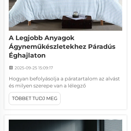
A Legjobb Anyagok
Ágyneműkészletekhez Páradús
Éghajlaton
2025-09-25 15:09:17
Hogyan befolyásolja a páratartalom az alvást
és milyen szerepe van a lélegző
ágyneműkészleteknek A páratartalom hatása
TÖBBET TUDJ MEG
az alvásminőségre és az ágynemű
teljesítményére Amikor a levegő nagyon
párás, nehézzé válik az alvás, mert az izzadás
nem tud megfelelően elpárologni, így a
testünknek...