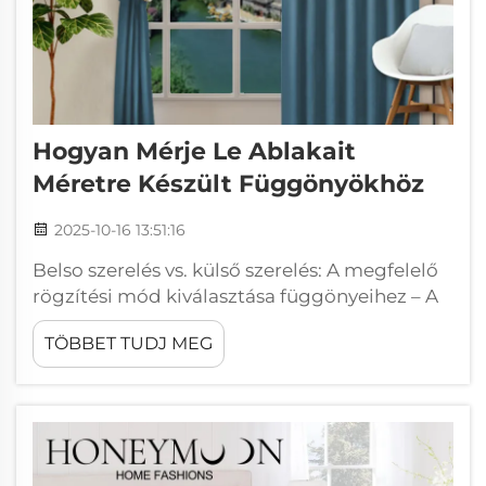
Hogyan Mérje Le Ablakait
Méretre Készült Függönyökhöz
2025-10-16 13:51:16
Belso szerelés vs. külső szerelés: A megfelelő
rögzítési mód kiválasztása függönyeihez – A
belső és külső szerelés közötti
TÖBBET TUDJ MEG
kulcsfontosságú különbségek: Amikor az
ablakkeret belsejébe szerelik, ezek a
redőnyök elegáns, integrált megjelenést
kölcsönöznek, amit sokan kedvelnek,
különösen amikor...