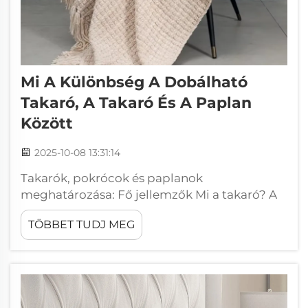
Mi A Különbség A Dobálható
Takaró, A Takaró És A Paplan
Között
2025-10-08 13:31:14
Takarók, pokrócok és paplanok
meghatározása: Fő jellemzők Mi a takaró? A
takarók alapvetően lapos szövetdarabok,
TÖBBET TUDJ MEG
amelyek akkor biztosítanak meleget, amikor
a legnagyobb szükség van rá. A legtöbb
takaró egyrétegű...