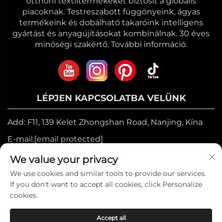
otthoni textiltermékeket biztosít a globális
piacoknak. Testreszabott függönyeink, ágyas
termékeink és dobálható takaróink intelligens
gyártást és anyagújításokat kombinálnak. 30 éves
minőségi szakértő. További információ.
LÉPJEN KAPCSOLATBA VELÜNK
Add: F11, 139 Kelet Zhongshan Road, Nanjing, Kína
E-mail:
[email protected]
Mozgó:
+86-17327710449
We value your privacy
Telefon:
+86-025-84573776
We use cookies and similar tools to provide our services.
If you don't want to accept all cookies, click Personalize
cookies.
Szerzői jog © 2025, Heniemo Home Collection
Accept all
Co., Ltd. —
Adatvédelmi irányelvek