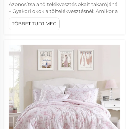
Azonosítsa a töltelékvesztés okait takarójánál
– Gyakori okok a töltelékvesztésnél: Amikor a
töltelék elkezd eltűnni a takarókból, általában
TÖBBET TUDJ MEG
azért történik, mert a belsejében lévő anyag
elmozdul, kiszivárog a megsérült varratokon,
vagy egyszerűen elkopik...