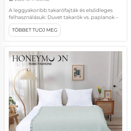
A leggyakoribb takarófajták és elsődleges
felhasználásuk: Duvet takarók vs. paplanok –
szerkezet, funkció és ápolás. A paplanok
TÖBBET TUDJ MEG
vastag, már feltöltött lepedékneműk,
amelyek libatollal vagy műszálas anyaggal
vannak töltve, így azonnal használhatók...