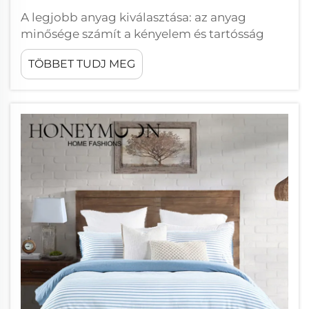
A legjobb anyag kiválasztása: az anyag
minősége számít a kényelem és tartósság
érdekében A perkal, szatén, len anyagok
TÖBBET TUDJ MEG
megértése és hatásuk az alvásminőségre A
kb. 180–200 szálas, friss, lélegző kötésű perkal
lepedők ideálisak azok számára, akik...