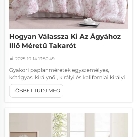
Hogyan Válassza Ki Az Ágyához
Illő Méretű Takarót
2025-10-14 13:50:49
Gyakori paplanméretek egyszemélyes,
kétágyas, királynői, királyi és kaliforniai királyi
ágyakhoz. A szabványos paplanméretek az
TÖBBET TUDJ MEG
ágyméretekhez igazodnak, hogy megfelelő
takarást biztosítsanak. Íme egy áttekintés a
jellemző méretekről a főbb ágytípusokhoz:
Ágy mérete Papol...