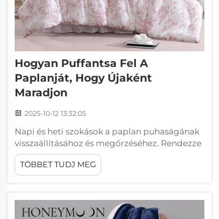
Hogyan Puffantsa Fel A
Paplanját, Hogy Újaként
Maradjon
2025-10-12 13:32:05
Napi és heti szokások a paplan puhaságának
visszaállításához és megőrzéséhez. Rendezze
és simítsa ki naponta a paplanját, hogy
TÖBBET TUDJ MEG
újraegyenlítse a töltetet. Kezdje minden
reggel azzal, hogy erőteljesen megrázza a
paplan sarkaitól 30–60 másodpercig. Ez a
mozgás...