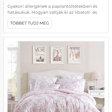
Gyakori allergének a paplantöltetekben és
hatásukuk. Hogyan váltják ki az libatoll- és
tolltöltetek az allergiás reakciókat? A
TÖBBET TUDJ MEG
természetes libatoll és toll
fehérjemolekulákat tartalmaz, amelyek
körülbelül 3–10 százalékban okozhatnak
allergiás reakciókat felnőtteknél. Ezek az
anyagok ...