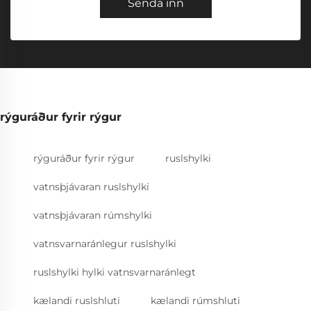
Senda inn
rýguráður fyrir rýgur
rýguráður fyrir rýgur
ruslshylki
vatnsþjávaran ruslshylki
vatnsþjávaran rúmshylki
vatnsvarnaránlegur ruslshylki
ruslshylki hylki vatnsvarnaránlegt
kælandi ruslshluti
kælandi rúmshluti