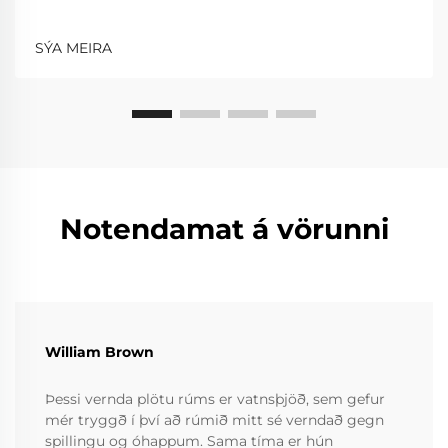
SÝA MEIRA
Notendamat á vörunni
William Brown
Þessi vernda plötu rúms er vatnsþjöð, sem gefur
mér tryggð í því að rúmið mitt sé verndað gegn
spillingu og óhappum. Sama tíma er hún