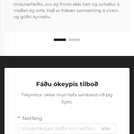
öndunarfæðis, svo ég finnst ekki heit og svitaður á
meðan ég sofa. Það er frábær samsetning á virkni
og góðri kyrrsetu.
Fáðu ókeypis tilboð
Tilkynntur okkar mun hafa samband við þig
fljótt.
Netfang
0/100