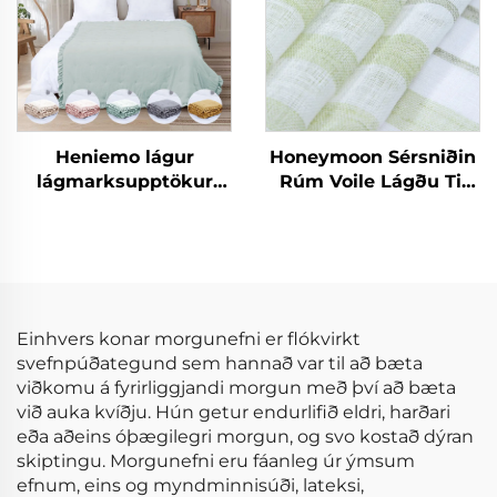
Heniemo lágur
Honeymoon Sérsniðin
lágmarksupptökur
Rúm Voile Lágðu Til
magn af sérsniðnum
Skjöldur & Drapes
rúmdukkjum mjúkum
Stofuhljóð Grommet
þekjum og plítsum
Sjáíður Gluggaskjöl
fyrir Heimilið
Einhvers konar morgunefni er flókvirkt
svefnpúðategund sem hannað var til að bæta
viðkomu á fyrirliggjandi morgun með því að bæta
við auka kvíðju. Hún getur endurlifið eldri, harðari
eða aðeins óþægilegri morgun, og svo kostað dýran
skiptingu. Morgunefni eru fáanleg úr ýmsum
efnum, eins og myndminnisúði, lateksi,