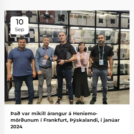
10
Sep
Það var mikill árangur á Heniemo-
mörðunum í Frankfurt, Þýskalandi, í janúar
2024