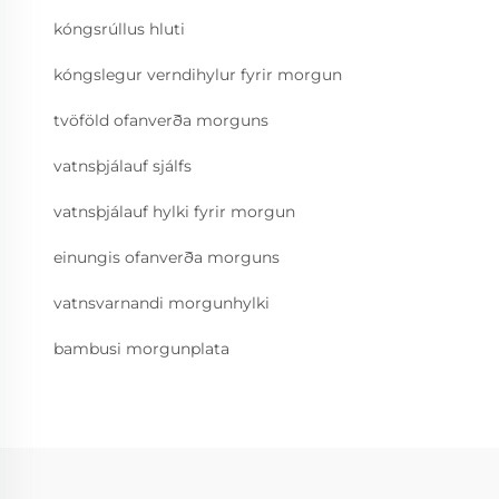
kóngsrúllus hluti
kóngslegur verndihylur fyrir morgun
tvöföld ofanverða morguns
vatnsþjálauf sjálfs
vatnsþjálauf hylki fyrir morgun
einungis ofanverða morguns
vatnsvarnandi morgunhylki
bambusi morgunplata