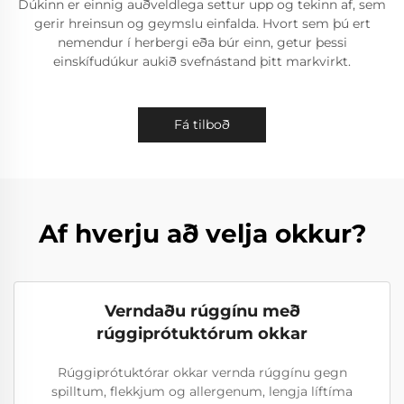
Dúkinn er einnig auðveldlega settur upp og tekinn af, sem
gerir hreinsun og geymslu einfalda. Hvort sem þú ert
nemendur í herbergi eða búr einn, getur þessi
einskífudúkur aukið svefnástand þitt markvirkt.
Fá tilboð
Af hverju að velja okkur?
Verndaðu rúggínu með
rúggiprótuktórum okkar
Rúggiprótuktórar okkar vernda rúggínu gegn
spilltum, flekkjum og allergenum, lengja líftíma