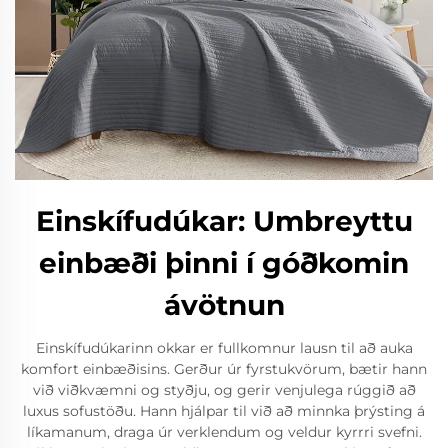
Einskífudúkar: Umbreyttu
einbæði þinni í góðkomin
ávötnun
Einskífudúkarinn okkar er fullkomnur lausn til að auka
komfort einbæðisins. Gerður úr fyrstukvörum, bætir hann
við viðkvæmni og styðju, og gerir venjulega rúggið að
luxus sofustöðu. Hann hjálpar til við að minnka þrýsting á
líkamanum, draga úr verklendum og veldur kyrrri svefni.