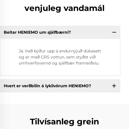
venjuleg vandamál
Beitar HENIEMO um sjálfbærni?
Já. Það býður upp á endurnýjuð dúkasett
og er með GRS vottun, sem styðst við
umhverfisvernd og sjálfbær framleiðslu.
Hvert er verðbilin á lykilvörum HENIEMO?
Tilvísanleg grein