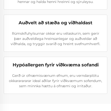
hennar og halda henni hreinni og sýruleysu.
Auðvelt að stæða og viðhaldast
Rúmskífuhylsurnar okkar eru vélaskurin, sem gerir
þær auðveldlega hreinsanlegar og auðveldar að
viðhalda, og tryggir svarið og hreint svefnumhverfi.
Hypóallergen fyrir viðkvæma sofandi
Gerð úr ofnæmisvænum efnum, eru verndarplötu
okkararararar ideal aðilar fyrir viðkvæmum sofendum,
sem minnka hættu á ofnæmi og irritaður.