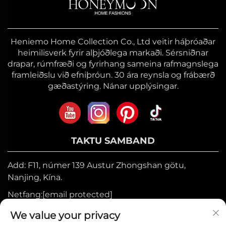
Heniemo Home Collection Co., Ltd veitir háþróaðar
heimilisverk fyrir alþjóðlega markaði. Sérsniðnar
drapar, rúmfræði og fyrirhang sameina rafmagnslega
framleiðslu við efniþróun. 30 ára reynsla og frábærð
gæðastýring. Nánar upplýsingar.
TAKTU SAMBAND
Add: F11, númer 139 Austur Zhongshan götu,
Nanjing, Kína.
Netfang:
[email protected]
Farsími:
+86-17327710449
We value your privacy