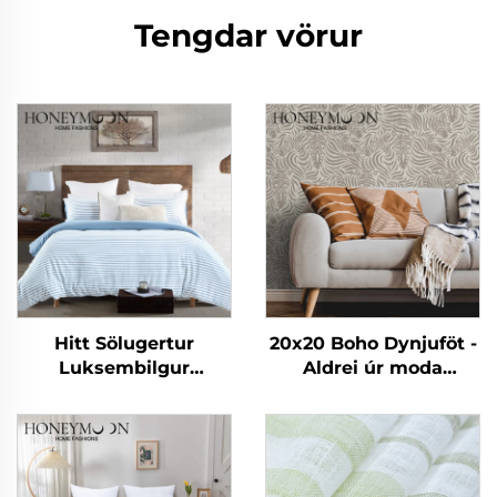
Tengdar vörur
Hitt Sölugertur
20x20 Boho Dynjuföt -
Luksembilgur
Aldrei úr moda
Sérsniðinn Mildur
strikaverði fyrir allar
90gsm Kationiskur
staðir
Stríklaður
Hlífardúkasetur 3
hlutar