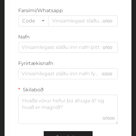
Farsími/Whatsapp
Code
0/100
Nafn
0/100
Fyrirtækisnafn
0/200
Skilaboð
0/1000