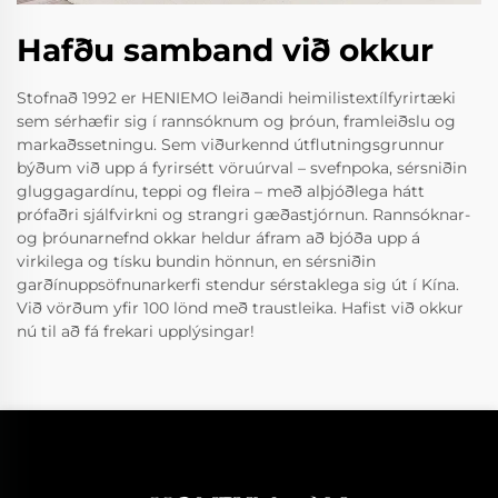
Hafðu samband við okkur
Stofnað 1992 er HENIEMO leiðandi heimilistextílfyrirtæki
sem sérhæfir sig í rannsóknum og þróun, framleiðslu og
markaðssetningu. Sem viðurkennd útflutningsgrunnur
býðum við upp á fyrirsétt vöruúrval – svefnpoka, sérsniðin
gluggagardínu, teppi og fleira – með alþjóðlega hátt
prófaðri sjálfvirkni og strangri gæðastjórnun. Rannsóknar-
og þróunarnefnd okkar heldur áfram að bjóða upp á
virkilega og tísku bundin hönnun, en sérsniðin
garðínuppsöfnunarkerfi stendur sérstaklega sig út í Kína.
Við vörðum yfir 100 lönd með traustleika. Hafist við okkur
nú til að fá frekari upplýsingar!