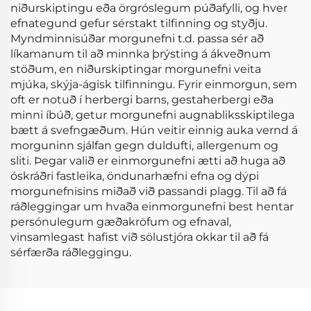
niðurskiptingu eða örgróslegum púðafylli, og hver
efnategund gefur sérstakt tilfinning og styðju.
Myndminnisúðar morgunefni t.d. passa sér að
líkamanum til að minnka þrýsting á ákveðnum
stöðum, en niðurskiptingar morgunefni veita
mjúka, skýja-ágisk tilfinningu. Fyrir einmorgun, sem
oft er notuð í herbergi barns, gestaherbergi eða
minni íbúð, getur morgunefni augnabliksskiptilega
bætt á svefngæðum. Hún veitir einnig auka vernd á
morguninn sjálfan gegn duldufti, allergenum og
sliti. Þegar valið er einmorgunefni ætti að huga að
óskráðri fastleika, öndunarhæfni efna og dýpi
morgunefnisins miðað við passandi plagg. Til að fá
ráðleggingar um hvaða einmorgunefni best hentar
persónulegum gæðakröfum og efnaval,
vinsamlegast hafist við sölustjóra okkar til að fá
sérfærða ráðleggingu.