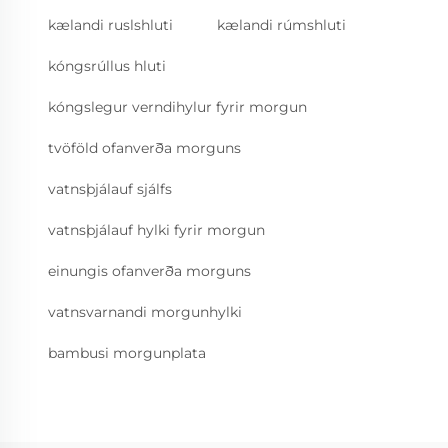
kælandi ruslshluti
kælandi rúmshluti
kóngsrúllus hluti
kóngslegur verndihylur fyrir morgun
tvöföld ofanverða morguns
vatnsþjálauf sjálfs
vatnsþjálauf hylki fyrir morgun
einungis ofanverða morguns
vatnsvarnandi morgunhylki
bambusi morgunplata