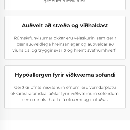
gegnum rúmskífuna.
Auðvelt að stæða og viðhaldast
Rúmskífuhylsurnar okkar eru vélaskurin, sem gerir
þær auðveldlega hreinsanlegar og auðveldar að
viðhalda, og tryggir svarið og hreint svefnumhverfi.
Hypóallergen fyrir viðkvæma sofandi
Gerð úr ofnæmisvænum efnum, eru verndarplötu
okkararararar ideal aðilar fyrir viðkvæmum sofendum,
sem minnka hættu á ofnæmi og irritaður.