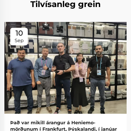
Tilvísanleg grein
10
Sep
Það var mikill árangur á Heniemo-
mörðunum í Frankfurt, Þýskalandi, í janúar