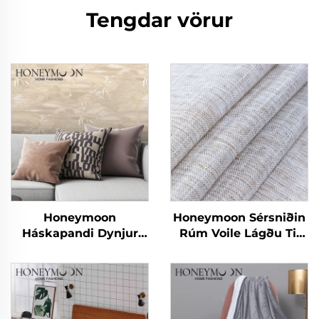
Tengdar vörur
Honeymoon
Honeymoon Sérsniðin
Háskapandi Dynjur
Rúm Voile Lágðu Til
fyrir hálfeyra - Velureð
Skjöldur & Drapes
velvi
Stofuhljóð Grommet
Sjáíður Gluggaskjöl
fyrir Heimilið