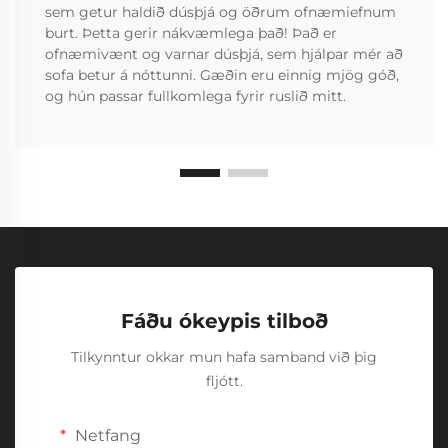
sem getur haldið dúsþjá og öðrum ofnæmiefnum
burt. Þetta gerir nákvæmlega það! Það er
ofnæmivænt og varnar dúsþjá, sem hjálpar mér að
sofa betur á nóttunni. Gæðin eru einnig mjög góð,
og hún passar fullkomlega fyrir ruslið mitt.
Fáðu ókeypis tilboð
Tilkynntur okkar mun hafa samband við þig
fljótt.
Netfang