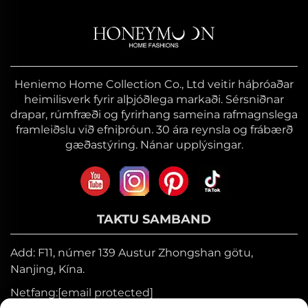
Heniemo Home Collection Co., Ltd veitir háþróaðar
heimilisverk fyrir alþjóðlega markaði. Sérsniðnar
drapar, rúmfræði og fyrirhang sameina rafmagnslega
framleiðslu við efniþróun. 30 ára reynsla og frábærð
gæðastýring. Nánar upplýsingar.
TAKTU SAMBAND
Add: F11, númer 139 Austur Zhongshan götu,
Nanjing, Kína.
Netfang:
[email protected]