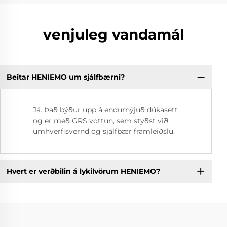
venjuleg vandamál
Beitar HENIEMO um sjálfbærni?
Já. Það býður upp á endurnýjuð dúkasett
og er með GRS vottun, sem styðst við
umhverfisvernd og sjálfbær framleiðslu.
Hvert er verðbilin á lykilvörum HENIEMO?