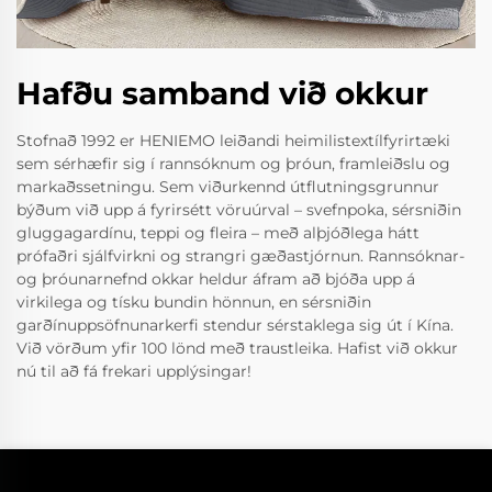
Hafðu samband við okkur
Stofnað 1992 er HENIEMO leiðandi heimilistextílfyrirtæki
sem sérhæfir sig í rannsóknum og þróun, framleiðslu og
markaðssetningu. Sem viðurkennd útflutningsgrunnur
býðum við upp á fyrirsétt vöruúrval – svefnpoka, sérsniðin
gluggagardínu, teppi og fleira – með alþjóðlega hátt
prófaðri sjálfvirkni og strangri gæðastjórnun. Rannsóknar-
og þróunarnefnd okkar heldur áfram að bjóða upp á
virkilega og tísku bundin hönnun, en sérsniðin
garðínuppsöfnunarkerfi stendur sérstaklega sig út í Kína.
Við vörðum yfir 100 lönd með traustleika. Hafist við okkur
nú til að fá frekari upplýsingar!