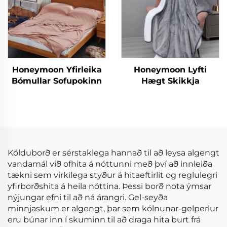
Honeymoon Yfirleika
Honeymoon Lyfti
Bómullar Sofupokinn
Hægt Skikkja
Kölduborð er sérstaklega hannað til að leysa algengt
vandamál við ofhita á nóttunni með því að innleiða
tækni sem virkilega styður á hitaeftirlit og reglulegri
yfirborðshita á heila nóttina. Þessi borð nota ýmsar
nýjungar efni til að ná árangri. Gel-seyða
minnjaskum er algengt, þar sem kólnunar-gelperlur
eru búnar inn í skuminn til að draga hita burt frá