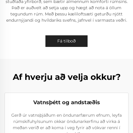
stuðlaða yfirborð, sem bætir almennum komforti rúmsins.
Það er auðvelt að setja upp og hægt að nota á öllum
tegundum rúm. Með þessu kæliloftsæti geturðu njótt
endurnýjandi og hvíldaríks svefns, jafnvel í varmasta veðri.
Fá tilboð
Af hverju að velja okkur?
Vatnsþétt og andstæðis
Gerð úr vatnsþjáðum en öndunarfærum efnum, leyfa
rúmskífuhylsunum okkar öndunarkerfinu að virka á
meðan verið er að koma í veg fyrir að vökvar renni í