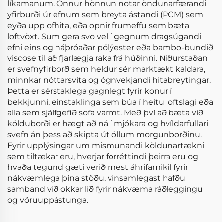
líkamanum. Önnur hönnun notar öndunarfærandi
yfirburði úr efnum sem breyta ástandi (PCM) sem
eyða upp ofhita, eða opnir frumeffu sem bæta
loftvöxt. Sum gera svo vel í gegnum dragsúgandi
efni eins og háþróaðar pólýester eða bambo-bundið
viscose til að fjarlægja raka frá húðinni. Niðurstaðan
er svefnyfirborð sem heldur sér marktækt kaldara,
minnkar nóttarsvita og ógnvekjandi hitabreytingar.
Þetta er sérstaklega gagnlegt fyrir konur í
bekkjunni, einstaklinga sem búa í heitu loftslagi eða
alla sem sjálfgefið sofa varmt. Með því að bæta við
kölduborði er hægt að ná í mjókara og hvíldarfullari
svefn án þess að skipta út öllum morgunborðinu.
Fyrir upplýsingar um mismunandi köldunartækni
sem tiltækar eru, hverjar forréttindi þeirra eru og
hvaða tegund gæti verið mest áhrifamikil fyrir
nákvæmlega þína stöðu, vinsamlegast hafðu
samband við okkar lið fyrir nákvæma ráðleggingu
og vöruuppástunga.