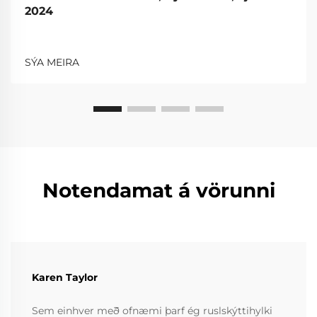
2024
SÝA MEIRA
Notendamat á vörunni
Karen Taylor
Sem einhver með ofnæmi þarf ég ruslskýttihylki