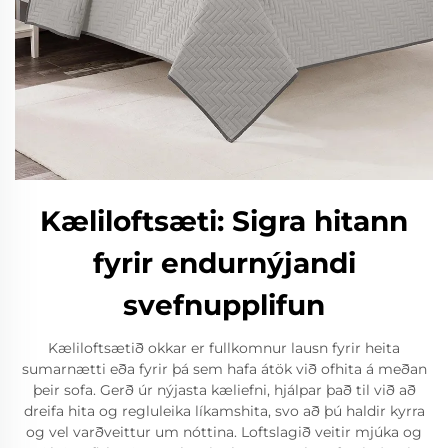
Kæliloftsæti: Sigra hitann
fyrir endurnýjandi
svefnupplifun
Kæliloftsætið okkar er fullkomnur lausn fyrir heita
sumarnætti eða fyrir þá sem hafa átök við ofhita á meðan
þeir sofa. Gerð úr nýjasta kæliefni, hjálpar það til við að
dreifa hita og regluleika líkamshita, svo að þú haldir kyrra
og vel varðveittur um nóttina. Loftslagið veitir mjúka og