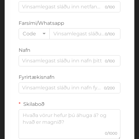
0/100
Farsími/Whatsapp
Code
0/100
Nafn
0/100
Fyrirtækisnafn
0/200
Skilaboð
0/1000