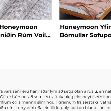
Honeymoon
Honeymoon Yfir
sniðin Rúm Voile
Bómullar Sofup
u Til Skjöldur &
apes Stofuhljóð
ommet Sjáíður
uggaskjöl fyrir
Heimilið
ttra vara sem eru hannaðar fyrir að setja ofan á ruslu, e
 Oft er hún notað sem létt, aftakanleg eldsneyti sem ka
rifjum og almennri slímingu. Í greinum frá sérstakri vat
nuðu efni, terry efni eða einföldu poly-cotton blanda án 