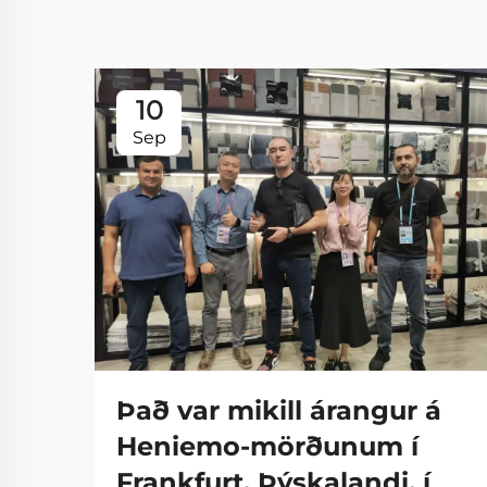
10
Sep
Það var mikill árangur á
Heniemo-mörðunum í
Frankfurt, Þýskalandi, í