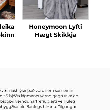
leika
Honeymoon Lyfti
okinn
Hægt Skikkja
n nákvæmast lýsir það vöru sem sameinar
nn að bjóða lágmarks vernd gegn raka en
nsþjöppri verndunartrefju gæti venjuleg
innbyggðrar óleiðanlegs himnu. Tilgangur