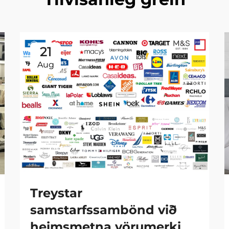
21
Aug
Treystar
samstarfssambönd við
heimsmetna vörumerki