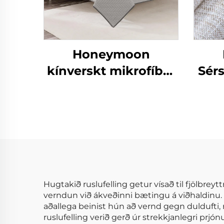
Honeymoon
kínverskt mikrofíber
Sér
þekja sumar þekja
Lágð
skaut svefnpokar og
Dr
hylki
Gr
Gl
Hugtakið ruslufelling getur vísað til fjölbrey
verndun við ákveðinni bætingu á viðhaldinu.
aðallega beinist hún að vernd gegn duldufti, 
ruslufelling verið gerð úr strekkjanlegri prjó