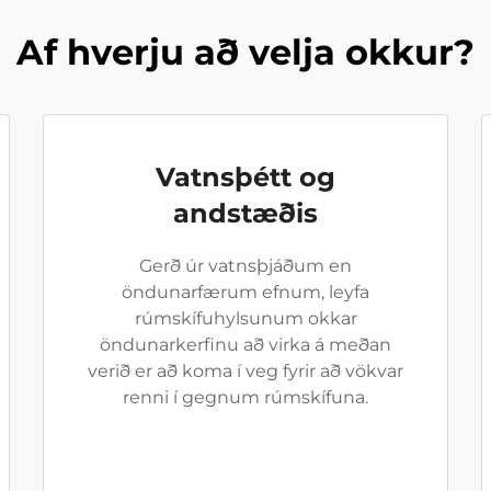
Af hverju að velja okkur?
Vatnsþétt og
andstæðis
Gerð úr vatnsþjáðum en
öndunarfærum efnum, leyfa
rúmskífuhylsunum okkar
öndunarkerfinu að virka á meðan
verið er að koma í veg fyrir að vökvar
renni í gegnum rúmskífuna.