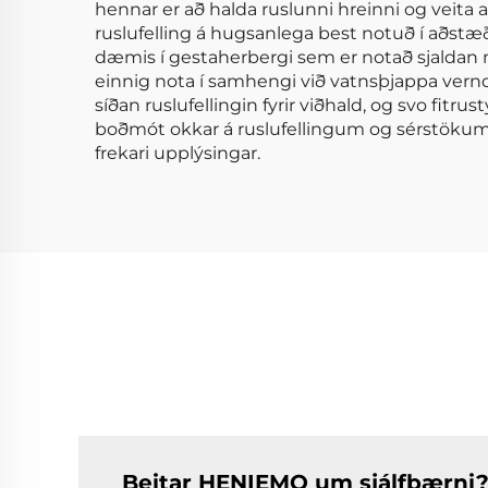
hennar er að halda ruslunni hreinni og veita a
ruslufelling á hugsanlega best notuð í aðstæð
dæmis í gestaherbergi sem er notað sjaldan mu
einnig nota í samhengi við vatnsþjappa verndu
síðan ruslufellingin fyrir viðhald, og svo fitrust
boðmót okkar á ruslufellingum og sérstökum 
frekari upplýsingar.
Beitar HENIEMO um sjálfbærni