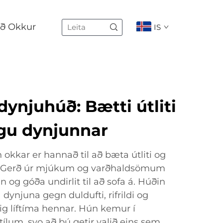
ð Okkur
IS
dynjuhúð: Bætti útliti
ngu dynjunnar
okkar er hannað til að bæta útliti og
r. Gerð úr mjúkum og varðhaldsömum
n og góða undirlit til að sofa á. Húðin
a dynjuna gegn duldufti, rifrildi og
nig líftíma hennar. Hún kemur í
tílum, svo að þú getir valið eins sem