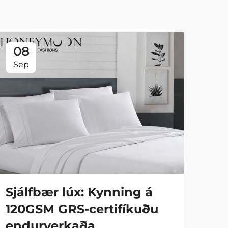
08
0
Sep
Se
Sjálfbær lúx: Kynning á
Fa
120GSM GRS-certifíkuðu
90
endurverkaða
hy