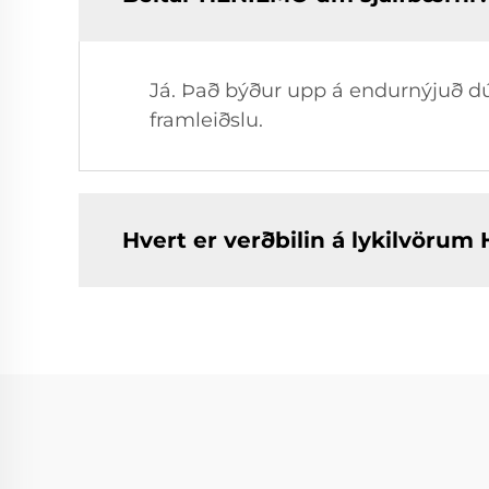
Já. Það býður upp á endurnýjuð dú
framleiðslu.
Hvert er verðbilin á lykilvöru