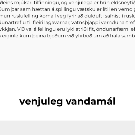
ðeins mjúkari tilfinningu, og venjulega er hún eldsneytið 
um þar sem hættan á spillingu vætsku er lítil en vernd g
n ruslufelling koma í veg fyrir að duldufti safnist í ru
nartrefju til fleiri lagavarnar; vatnsþjappi verndunartre
ykkjan. Við val á fellingu eru lykilatriði fit, öndunarfærni e
eiginleikum þeirra bjóðum við yfirboð um að hafa samba
venjuleg vandamál
?