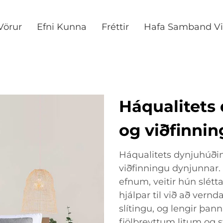
Vörur
Efni Kunna
Fréttir
Hafa Samband Vi
Háqualitets 
og viðfinni
Háqualitets dynjuhúðin 
viðfinningu dynjunna
efnum, veitir hún slétta
hjálpar til við að vernd
slítingu, og lengir þan
fjölbreyttum litum og s