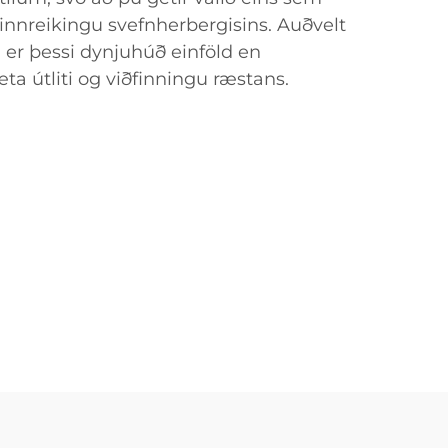
 innreikingu svefnherbergisins. Auðvelt
, er þessi dynjuhúð einföld en
bæta útliti og viðfinningu ræstans.