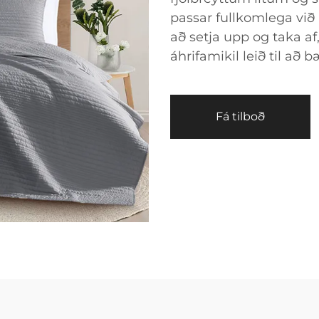
passar fullkomlega við
að setja upp og taka af
áhrifamikil leið til að 
Fá tilboð