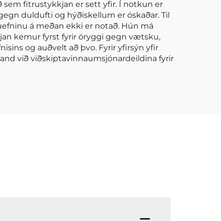
sem fitrustykkjan er sett yfir. Í notkun er
egn duldufti og hýðiskellum er óskaðar. Til
sluefninu á meðan ekki er notað. Hún má
fjan kemur fyrst fyrir öryggi gegn vætsku,
fnisins og auðvelt að þvo. Fyrir yfirsýn yfir
nd við viðskiptavinnaumsjónardeildina fyrir