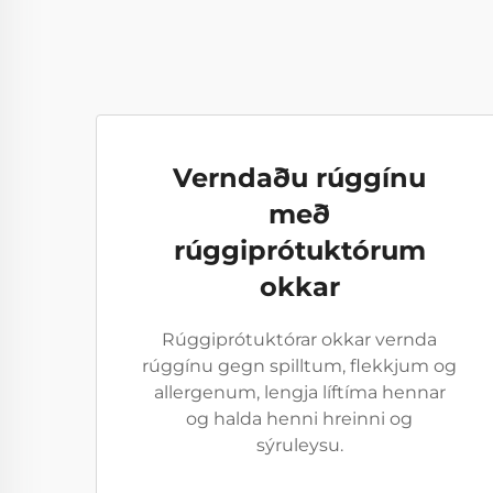
Verndaðu rúggínu
með
rúggiprótuktórum
okkar
Rúggiprótuktórar okkar vernda
rúggínu gegn spilltum, flekkjum og
allergenum, lengja líftíma hennar
og halda henni hreinni og
sýruleysu.