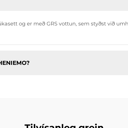
kasett og er með GRS vottun, sem styðst við umh
m HENIEMO?
Tilvísanleg grein