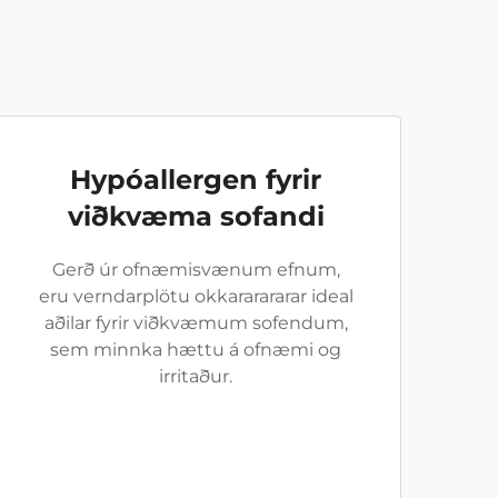
Hypóallergen fyrir
viðkvæma sofandi
Gerð úr ofnæmisvænum efnum,
eru verndarplötu okkararararar ideal
aðilar fyrir viðkvæmum sofendum,
sem minnka hættu á ofnæmi og
irritaður.