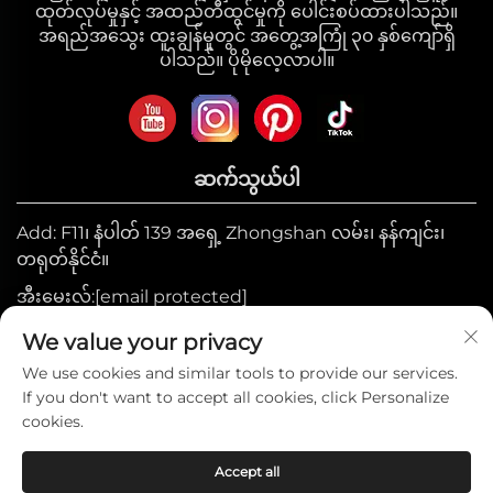
ထုတ်လုပ်မှုနှင့် အထည်တီထွင်မှုကို ပေါင်းစပ်ထားပါသည်။
အရည်အသွေး ထူးချွန်မှုတွင် အတွေ့အကြုံ ၃၀ နှစ်ကျော်ရှိ
ပါသည်။ ပိုမိုလေ့လာပါ။
ဆက်သွယ်ပါ
Add: F11၊ နံပါတ် 139 အရှေ့ Zhongshan လမ်း၊ နန်ကျင်း၊
တရုတ်နိုင်ငံ။
အီးမေးလ်:
[email protected]
မိုဘိုင်း:
+86-17327710449
We value your privacy
ဖုန်း:
+86-025-84573776
We use cookies and similar tools to provide our services.
If you don't want to accept all cookies, click Personalize
cookies.
မူပိုင်ခွင့် © 2025 ခုနှစ်၊ Heniemo အိမ်သုံးပစ္စည်းများ
Accept all
စုဆောင်းမှုကုမ္ပဏီလီမိတက်။ —
လျှို့ဝှက်ဖွယ်ရာမူဝါဒ