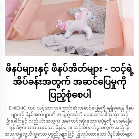
ဖိနပ်များနှင့် ဖိနပ်အိတ်များ - သင့်ရဲ့
အိပ်ခန်းအတွက် အဆင်ပြေမှုကို
ပြည့်စုံစေပါ
HENIEMO တွင် သင့်အား အကောင်းဆုံးအဆင်ပြေမှုကို ရရှိစေရန် ဖိနပ်
များနှင့် ဖိနပ်အိတ်များ၏ အပြည့်အစုံကို ပေးဆောင်ပါသည်။ သင့်
ဦးခေါင်းနှင့် လည်ပင်းအတွက် အကောင်းဆုံးထောက်ပံ့မှုကို ပေးစွမ်းနိုင်
ရန် ဒီဇိုင်းထုတ်ထားသော ဖိနပ်များ၊ သင့်အိပ်စက်မှုအတွက် နူးညံ့ပြီး
အသက်ရှုလွယ်ကူသော ပစ္စည်းများဖြင့် ပြုလုပ်ထားသော ဖိနပ်အိတ်များ။