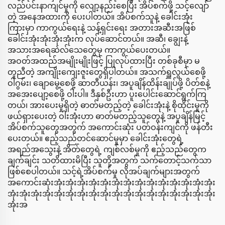
လည်ပင်းနာကျင်မှုကို လျော့နည်းစေပြီး အိပ်စက်ဖို့ သင့်လျော်
တဲ့ အနေအထားကို ပေးပါတယ်။ အိပ်စက်သူနဲ့ ခေါင်းအုံး
ကြားမှာ ကာကွယ်ရေးနဲ့ သန့်ရှင်းရေး အတားအဆီးအဖြစ်
ခေါင်းအုံးအုံးအုံးအုံးက လုပ်ဆောင်တယ်။ အဆီ၊ ချွေးနဲ့
အသားအရေဆဲလ်သေတွေမှ ကာကွယ်ပေးတယ်။
အဝတ်အထည်အမျိုးမျိုးဖြင့် ပြုလုပ်ထားပြီး တစ်ခုစီမှာ မ
တူညီတဲ့ အကျိုးကျေးဇူးတွေရှိပါတယ်။ အသက်ရှူလွယ်စေဖို့
ဝါဂွမ်း၊ ချောမွေ့စေဖို့ ဆာတီယန်း၊ အပူချိန်ထိန်းချုပ်ဖို့ ပိတ်စနဲ့
အအေးပျော့စေဖို့ ဝါးပါ။ ဒီနှစ်ဦးဟာ ပူးပေါင်းဆောင်ရွက်ကြ
တယ်၊ အားပေးမှုရှိတဲ့ ဓာတ်မတည့်တဲ့ ခေါင်းအုံးနဲ့ စိုထိုင်းမှုကို
ဖယ်ရှားပေးတဲ့ ဝါးအုံးဟာ ဓာတ်မတည့်သူတွေနဲ့ အပူချိန်မြင့်
အိပ်စက်သူတွေအတွက် အကောင်းဆုံး ပတ်ဝန်းကျင်ကို ဖန်တီး
ပေးတယ်။ ဧည့်သည်တင်ဆောင်မှုမှာ ခေါင်းအုံးတွေရဲ့
အရည်အသွေးနဲ့ အိတ်တွေရဲ့ ကျစ်လစ်မှုကို ဧည့်သည်တွေက
ချက်ချင်း သတိထားမိပြီး သူတို့အတွက် သက်တောင့်သက်သာ
ဖြစ်စေပါတယ်။ သင့်ရဲ့အိပ်စက်မှု လိုအပ်ချက်များအတွက်
အကောင်းဆုံးအုံးအုံးအုံးအုံးအုံးအုံးအုံးအုံးအုံးအုံးအုံးအုံးအုံးအုံး
အုံးအုံးအုံးအုံးအုံးအုံးအုံးအုံးအုံးအုံးအုံးအုံးအုံးအုံးအုံးအုံးအုံးအုံး
အုံးအ