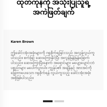
ထုတ်ကုန်ကို အသုံးပြုသူရဲ့
အကဲဖြတ်ချက်
Karen Brown
ဤခေါင်းအုံးအဖုံးများကို ဂရုစိုက်ရခြင်းသည် အလွန်လွယ်ကူ
ပါသည်။ စက်ဖြင့် ဆေးကြောနိုင်ပြီး အလွန်မြန်မြန်ခြောက်
ပါသည်။ ဆေးကြောပြီးနောက် အရောင်များ မပျော့ပျောင်းဘဲ
ပစ္စည်းများ မပေါက်ပွားပါ။ ကျွန်ုပ်၏ အချိန်နှင့် အားအင်ကို
ခြွေတာပေးသော ဂရုစိုက်ရန် လွယ်ကူသည့် ခေါင်းအုံးအဖုံး
အစုံဖြစ်ပါသည်။