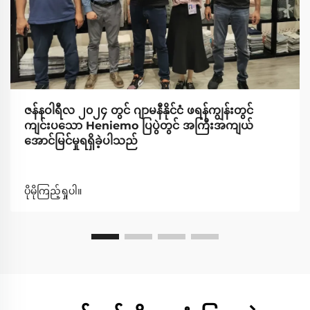
ဇန်နဝါရီလ ၂၀၂၄ တွင် ဂျာမနီနိုင်ငံ ဖရန်ကျွန်းတွင်
ကျင်းပသော Heniemo ပြပွဲတွင် အကြီးအကျယ်
အောင်မြင်မှုရရှိခဲ့ပါသည်
ပိုမိုကြည့်ရှုပါ။