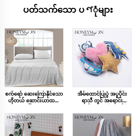
ပတ်သက်သော ပণုံများ
စက်ရော် ဆေးကြောနိုင်သော
အိမ်ထောင်ပြုပွဲ အပူပိုင်း
ဟိုတယ် ဆောင်းယာထည်
ရာသီ တွင် အရောင်း
များ အေးမြစေသော ပျော့
ကောင်းသော ၃ဒီ ခေတ်မှီ
ပြောင်းသော ပိသားထည်
ဆိုဖာ မှုန်ခါး ကလေးငယ်
အစုံ
များ အတွက် အိပ်ခန်းတွင်
အသုံးပြုသော ပိုက်ကွန်းဖုံး
များ