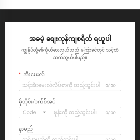
အခမဲ့ စျေးကုန်ကျစရိတ် ရယူပါ
ကျွန်ုပ်တို့၏ကိုယ်စားလှယ်သည် မကြာခင်တွင် သင့်ထံ
ဆက်သွယ်ပါမည်။
အီးမေးလ်
0/100
မိုဘိုင်း/ဝက်စ်အပ်
Code
0/100
နာမည်
0/100