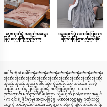
မွေးထုတ်ပွဲ အရည်အသွေး
မွေးထုတ်ပွဲ အဆင်ပြေသော
မြင့် သေးကြီးထည့်ထားသော
ပြောင်းပြန်စွာဝတ်ဆင်နိုင်
အိပ်ပျော်ခြင်းအိတ်
သော အုတ်မြစ်
ခေါင်းအုံးနဲ့ ခေါင်းအုံးအုံးအုံးအုံးအုံးအုံးအုံးအုံးအုံးအုံးအုံးအုံးအုံး
အုံးအုံးအုံးအုံးအုံးအုံးအုံးအုံးအုံးအုံးအုံးအုံးအုံးအုံးအုံးအုံးအုံးအုံး
အုံးအုံးအုံးအုံးအုံးအ ခေါင်းအုံးကိုယ်တိုင်ဟာ အထောက်အပံ့
တည်ဆောက်မှုဖြစ်ပြီး ၎င်းရဲ့ ဗဟိုဖြည့်စွက်မှု - အောက်၊
ငှက်တောင်၊ မှတ်ဉာဏ်စိမ်၊ latex သို့မဟုတ် polyester အမျှင်
- က ၎င်းရဲ့ ခိုင်မာမှု၊ အထပ်မြင့်မှု၊ ဖိအားလျှော့ချမှု ဂုဏ်သတ္တိ
တွေကို သတ်မှတ်ပါတယ်။ သင့်ရဲ့ကျောရိုးကို ချိတ်ဆက်ပေးပြီး