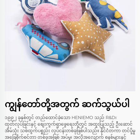
ကျွန်တော်တို့အတွက် ဆက်သွယ်ပါ
၁၉၉၂ ခုနှစ်တွင် တည်ထောင်ခဲ့သော HENIEMO သည် R&D၊
ထုတ်လုပ်ခြင်းနှင့် စျေးကွက်ရှာဖွေရေးတို့တွင် အထူးပြုသည့် ဦးဆောင်
အိမ်သုံး သစ်ထွက်ပစ္စည်း လုပ်ငန်းတစ်ခုဖြစ်ပါသည်။ နိုင်ငံတကာ တင်ပို့မှု
အခြေစိုက်စင်တာ တစ်ခုအဖြစ် အပ်မှု၊ အလိုအလျောက် စနစ်များနှင့်