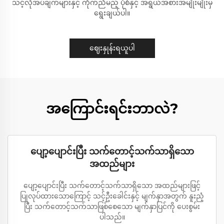
သင့်လိုအပ်ချက်များနှင့် ကိုက်ညီမည့် ပုံစံနှင့် အရွယ်အစားအမျိုးမျိုးမှ
ရွေးချယ်ပါ။
ဈေးနှုန်းရယူပါ
အကြောင်းရင်းဘာလဲ?
ပျော့ပျောင်းပြီး သက်တောင့်သက်သာရှိသော
အထည်များ
ပျော့ပျောင်းပြီး သက်တောင့်သက်သာရှိသော အထည်များဖြင့်
ပြုလုပ်ထားသောကြောင့် သင့်ဦးခေါင်းနှင့် မျက်နှာအတွက် နူးညံ့
ပြီး သက်တောင့်သက်သာဖြစ်စေသော မျက်နှာပြင်ကို ပေးစွမ်း
ပါသည်။