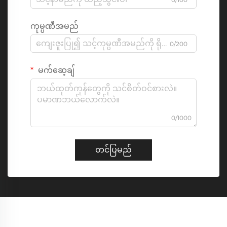
ကုမ္ပဏီအမည်
0/200
မက်ဆေ့ချ်
0/1000
တင်ပြမည်