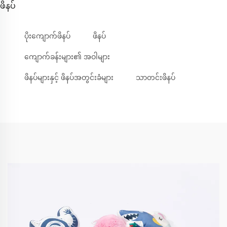
ဖိနပ်
ပိုးကျောက်ဖိနပ်
ဖိနပ်
ကျောက်ခန်းများ၏ အဝါများ
ဖိနပ်များနှင့် ဖိနပ်အတွင်းခံများ
သာတင်းဖိနပ်