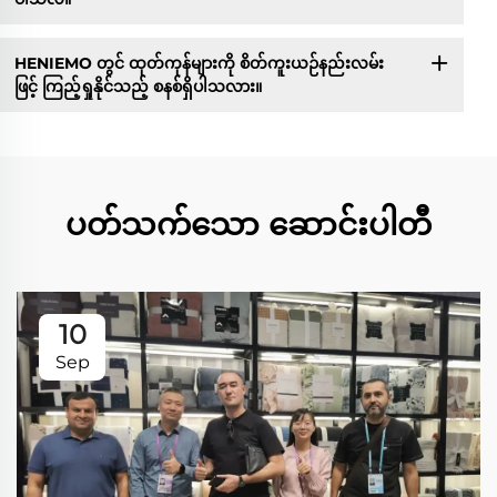
HENIEMO တွင် ထုတ်ကုန်များကို စိတ်ကူးယဉ်နည်းလမ်း
ဖြင့် ကြည့်ရှုနိုင်သည့် စနစ်ရှိပါသလား။
ပတ်သက်သော ဆောင်းပါတီ
10
Sep