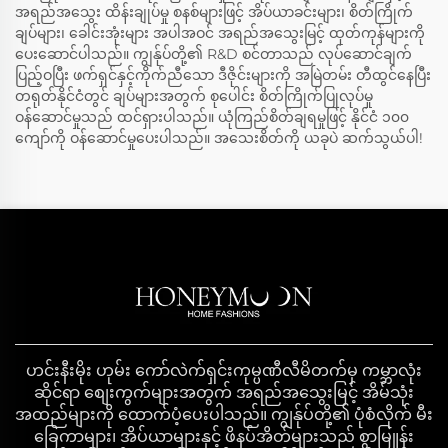
အရည်အသွေး ထိန်းချုပ်မှု စနစ်များဖြင့် အိပ်ယာခင်းများ၊ စိတ်ကြိုက်
ချပ်များ၊ ခေါင်းအုံးများ အပါအဝင် အရည်အသွေးမြင့် ထုတ်ကုန်များကို
ပေးဆောင်ပါသည်။ ကျွန်ုပ်တို့၏ R&D စင်တာသည် လုပ်ဆောင်ချက်
ပြည့်ဝပြီး ဖက်ရှင်နှင့်ကိုက်ညီသော ဒီဇိုင်းများကို အမြဲတမ်း တီထွင်နေပြီး
တရုတ်နိုင်ငံတွင် ချပ်များအတွက် စုပေါင်း စိတ်ကြိုက်ပြုလုပ်မှု
ဝန်ဆောင်မှုသည် ထင်ရှားပါသည်။ ယုံကြည်စိတ်ချရမှုဖြင့် နိုင်ငံ ၁၀၀
ကျော်ကို ဝန်ဆောင်မှုပေးပါသည်။ အသေးစိတ်ကို ယခုပဲ ဆက်သွယ်ပါ!
ဟင်းနီးမိုး ဟုမ်း ကော်လဲက်ရှင်းကုမ္ပဏီလီမိတက်မှ ကမ္ဘာလုံး
ဆိုင်ရာ စျေးကွက်များအတွက် အရည်အသွေးမြင့် အိမ်သုံး
အထည်များကို ထောက်ပံ့ပေးပါသည်။ ကျွန်ုပ်တို့၏ ပုံစံလိုက် မီး
ခြေကာများ၊ အိပ်ယာများနှင့် ဖိနပ်အိတ်များသည် စွာမြူန်း