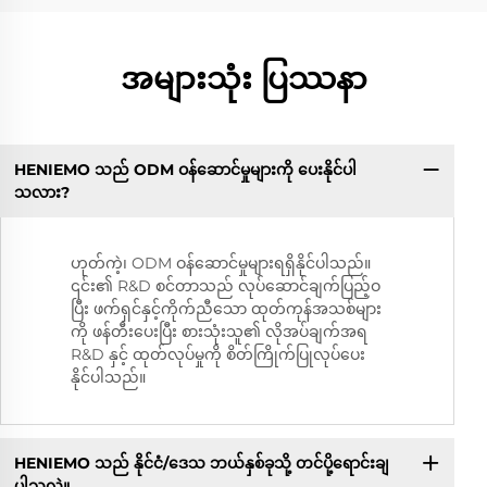
အများသုံး ပြဿနာ
HENIEMO သည် ODM ဝန်ဆောင်မှုများကို ပေးနိုင်ပါ
သလား?
ဟုတ်ကဲ့၊ ODM ဝန်ဆောင်မှုများရရှိနိုင်ပါသည်။
၎င်း၏ R&D စင်တာသည် လုပ်ဆောင်ချက်ပြည့်ဝ
ပြီး ဖက်ရှင်နှင့်ကိုက်ညီသော ထုတ်ကုန်အသစ်များ
ကို ဖန်တီးပေးပြီး စားသုံးသူ၏ လိုအပ်ချက်အရ
R&D နှင့် ထုတ်လုပ်မှုကို စိတ်ကြိုက်ပြုလုပ်ပေး
နိုင်ပါသည်။
HENIEMO သည် နိုင်ငံ/ဒေသ ဘယ်နှစ်ခုသို့ တင်ပို့ရောင်းချ
ပါသလဲ။