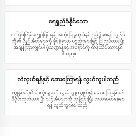
ရေရှည်ခံနိုင်သော
အကြိမ်ကြိမ်လျှော်ခြင်းနှင့် အသုံးပြုမှုကို ခံနိုင်ရည်ရှိစေရန် ကျွန်ုပ်
တို့၏ ဖိနပ်အိတ်များကို ခိုင်ခံ့သော ပစ္စည်းများဖြင့် ပြုလုပ်ထားပြီး
အချိန်ကြာလျှင်ပါ ပုံသဏ္ဍာန်နှင့် အရောင်ကို ထိန်းသိမ်းထားနိုင်
ပါသည်။
လဲလှယ်ရန်နှင့် ဆေးကြောရန် လွယ်ကူပါသည်
ကျွန်ုပ်တို့၏ ပါးလုံးများကို လွယ်ကူစွာ ချွတ်၍ ဆေးကြောနိုင်ရန်
ဒီဇိုင်းထုတ်ထားပြီး သင့်အိပ်ယာကို သန့်ရှင်းပြီး လတ်ဆတ်နေစေ
ရန် လွယ်ကူစေပါသည်။