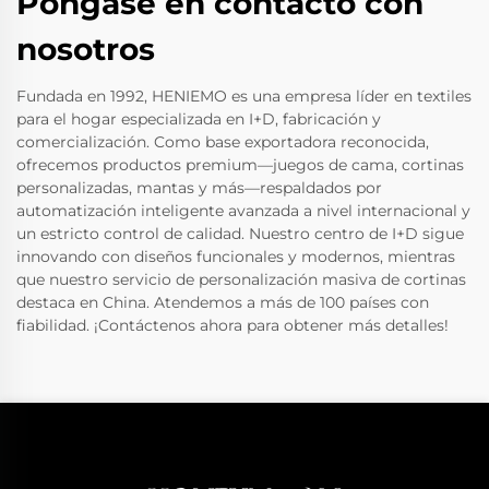
Póngase en contacto con
nosotros
Fundada en 1992, HENIEMO es una empresa líder en textiles
para el hogar especializada en I+D, fabricación y
comercialización. Como base exportadora reconocida,
ofrecemos productos premium—juegos de cama, cortinas
personalizadas, mantas y más—respaldados por
automatización inteligente avanzada a nivel internacional y
un estricto control de calidad. Nuestro centro de I+D sigue
innovando con diseños funcionales y modernos, mientras
que nuestro servicio de personalización masiva de cortinas
destaca en China. Atendemos a más de 100 países con
fiabilidad. ¡Contáctenos ahora para obtener más detalles!