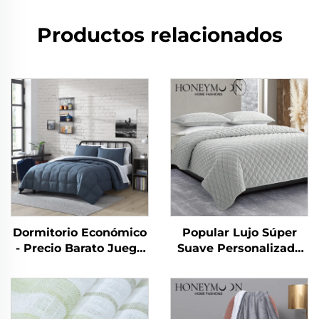
Productos relacionados
Dormitorio Económico
Popular Lujo Súper
- Precio Barato Juego
Suave Personalizado
de 10 piezas para el
Moderno Juego de
Hogar Uso en
Edredón King Size 3
Dormitorio
Piezas