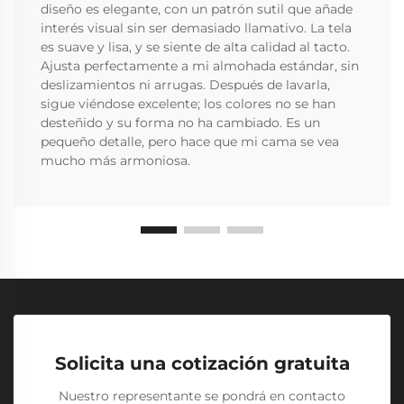
diseño es elegante, con un patrón sutil que añade
interés visual sin ser demasiado llamativo. La tela
es suave y lisa, y se siente de alta calidad al tacto.
Ajusta perfectamente a mi almohada estándar, sin
deslizamientos ni arrugas. Después de lavarla,
sigue viéndose excelente; los colores no se han
desteñido y su forma no ha cambiado. Es un
pequeño detalle, pero hace que mi cama se vea
mucho más armoniosa.
Solicita una cotización gratuita
Nuestro representante se pondrá en contacto