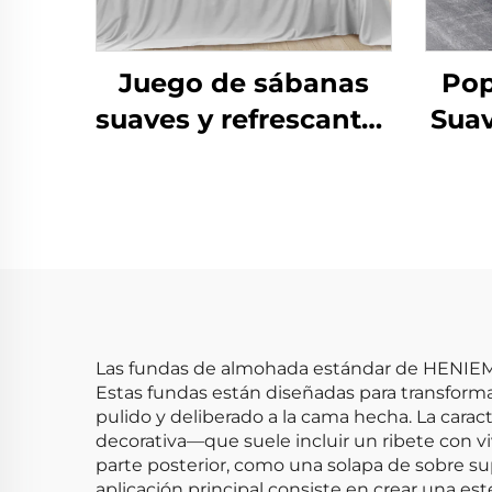
Juego de sábanas
Pop
suaves y refrescantes
Suav
para cama de hotel
Mod
lavables en máquina
Edr
Las fundas de almohada estándar de HENIEMO 
Estas fundas están diseñadas para transform
pulido y deliberado a la cama hecha. La carac
decorativa—que suele incluir un ribete con vi
parte posterior, como una solapa de sobre sup
aplicación principal consiste en crear una e