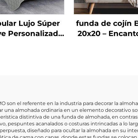
ular Lujo Súper
funda de cojín 
e Personalizado
20x20 – Encant
erno Juego de
rayas atemporal
edón King Size 3
cada espaci
Piezas
son el referente en la industria para decorar la almo
ar una almohada ordinaria en un elemento decorativo sof
terística distintiva de una funda de almohada, en contra
vo, pespuntes acanalados o costuras intrincadas a lo lar
erpuesta, diseñado para ocultar la almohada en su inter
stética de cama con capas, donde estas fundas se colocan