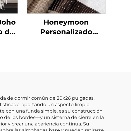
Boho
Honeymoon
o de
Personalizado
 para
Cortinas de Encaje
o
Listas para
Dormitorio y Sala de
Estar con Ojales
Transparentes para
Ventana
hada de dormir común de 20x26 pulgadas.
isticado, aportando un aspecto limpio,
ste con una funda simple, es su construcción
go de los bordes—y un sistema de cierre en la
ior y crear una apariencia continua. Su
 sobre las almohadas base y pueden retirarse