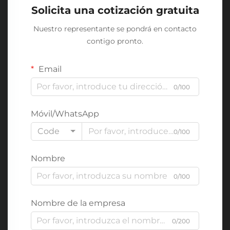
Solicita una cotización gratuita
Nuestro representante se pondrá en contacto
contigo pronto.
Email
0/100
Móvil/WhatsApp
Code
0/100
Nombre
0/100
Nombre de la empresa
0/200