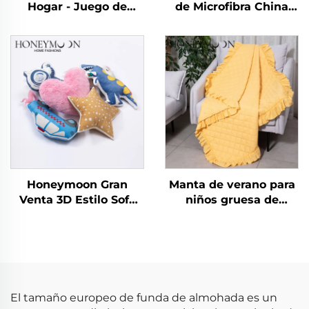
Hogar - Juego de
de Microfibra China
Edredones y Mantas
Verano Edredón
Suaves de Franela
Sábanas Colcha y
Polar Reversibles y
Cubrecamas
Plush para Dormitorio
Honeymoon Gran
Manta de verano para
Venta 3D Estilo Sofá
niños gruesa de
Decorativo Infantil
poliéster Honeymoon
Fundas de Almohadón
para recién nacidos,
para el Hogar para
manta de regalo de
Dormitorio
Navidad, tamaño
queen, con volantes
El tamaño europeo de funda de almohada es un