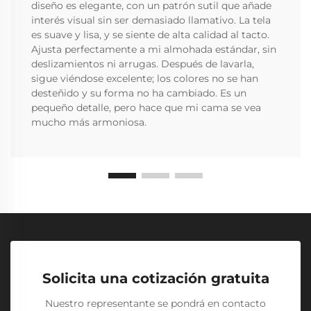
diseño es elegante, con un patrón sutil que añade
interés visual sin ser demasiado llamativo. La tela
es suave y lisa, y se siente de alta calidad al tacto.
Ajusta perfectamente a mi almohada estándar, sin
deslizamientos ni arrugas. Después de lavarla,
sigue viéndose excelente; los colores no se han
desteñido y su forma no ha cambiado. Es un
pequeño detalle, pero hace que mi cama se vea
mucho más armoniosa.
Solicita una cotización gratuita
Nuestro representante se pondrá en contacto