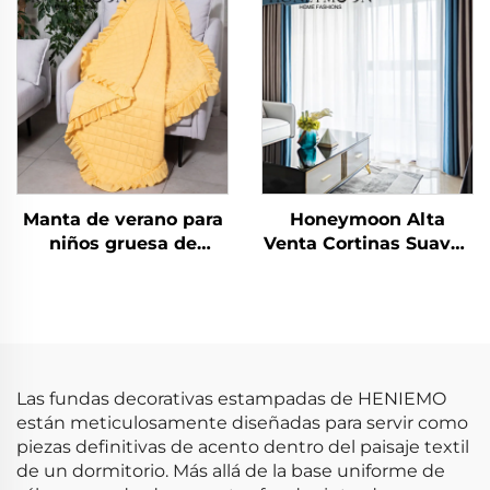
Sarga Rizada
Alta Calidad y
Transpirable
Manta de verano para
Honeymoon Alta
niños gruesa de
Venta Cortinas Suaves
poliéster Honeymoon
Naturales con Forro
para recién nacidos,
Sólido con Ojales para
manta de regalo de
Dormitorio Ventana
Navidad, tamaño
queen, con volantes
Las fundas decorativas estampadas de HENIEMO
están meticulosamente diseñadas para servir como
piezas definitivas de acento dentro del paisaje textil
de un dormitorio. Más allá de la base uniforme de