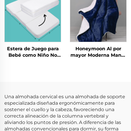
que Gatea Estera de
Juego para Bebé para
el Suelo
Estera de Juego para
Honeymoon Al por
Bebé como Niño No
mayor Moderna Manta
Tóxica para Gatear
de Navidad 100%
Estera Plegable para
Poliéster Súper Suave
Gimnasio Infantil
Personalizada
Esteras de Juego
Reversible Doble Cara
de Sherpa
Una almohada cervical es una almohada de soporte
especializada diseñada ergonómicamente para
sostener el cuello y la cabeza, favoreciendo una
correcta alineación de la columna vertebral y
aliviando los puntos de presión. A diferencia de las
almohadas convencionales para dormir, su forma