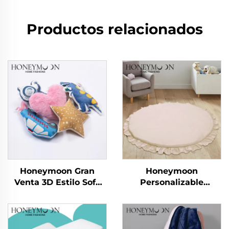
Productos relacionados
Honeymoon Gran
Honeymoon
Venta 3D Estilo Sofá
Personalizable
Decorativo Infantil
Plegable Estera de
Fundas de Almohadón
Juguete para Niños
para el Hogar para
Yoga Gimnasio de
Dormitorio
Actividades para Bebé