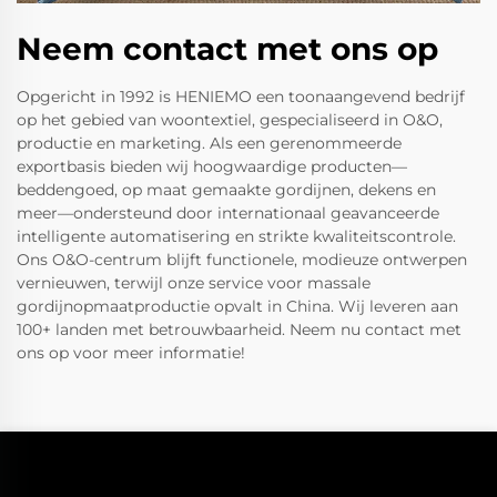
Neem contact met ons op
Opgericht in 1992 is HENIEMO een toonaangevend bedrijf
op het gebied van woontextiel, gespecialiseerd in O&O,
productie en marketing. Als een gerenommeerde
exportbasis bieden wij hoogwaardige producten—
beddengoed, op maat gemaakte gordijnen, dekens en
meer—ondersteund door internationaal geavanceerde
intelligente automatisering en strikte kwaliteitscontrole.
Ons O&O-centrum blijft functionele, modieuze ontwerpen
vernieuwen, terwijl onze service voor massale
gordijnopmaatproductie opvalt in China. Wij leveren aan
100+ landen met betrouwbaarheid. Neem nu contact met
ons op voor meer informatie!