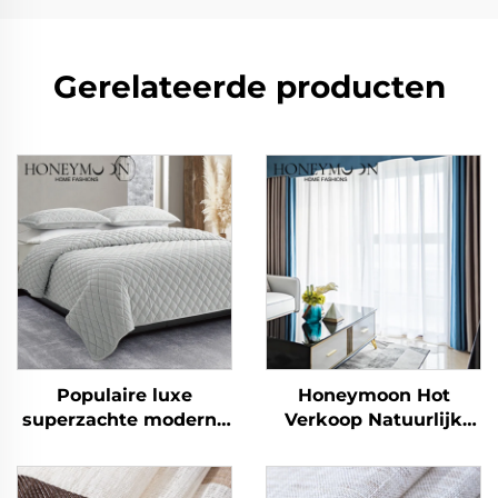
Gerelateerde producten
Populaire luxe
Honeymoon Hot
superzachte moderne
Verkoop Natuurlijk
dekenset
Zachte Gordijnen Effen
koningsmaat 3 stuks
Geïsoleerde Oogjes
Verduisterende