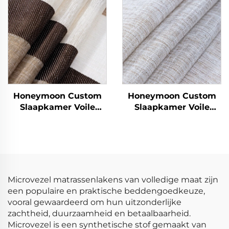
Gordijnen voor
Slaapkamer Raam
Honeymoon Custom
Honeymoon Custom
Slaapkamer Voile
Slaapkamer Voile
Klaargemaakte
Klaargemaakte
Gordijnen & Drapeer
Gordijnen & Drapeer
Gordijnen Woonkamer
Gordijnen Woonkamer
Oogjes Doorzichtige
Oogjes Doorzichtige
Venstergordijn voor
Venstergordijn voor
Thuis
Thuis
Microvezel matrassenlakens van volledige maat zijn
een populaire en praktische beddengoedkeuze,
vooral gewaardeerd om hun uitzonderlijke
zachtheid, duurzaamheid en betaalbaarheid.
Microvezel is een synthetische stof gemaakt van