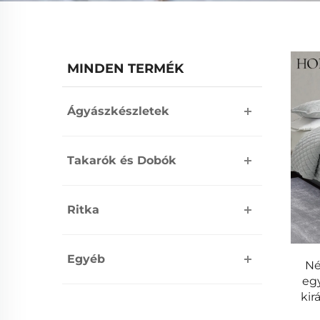
MINDEN TERMÉK
Ágyászkészletek
Takarók és Dobók
Ritka
Egyéb
Né
eg
kir