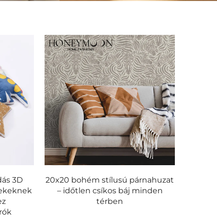
dás 3D
20x20 bohém stílusú párnahuzat
rekeknek
– időtlen csíkos báj minden
ez
térben
rók