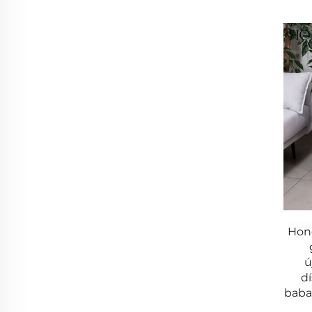
Hon
ú
d
baba