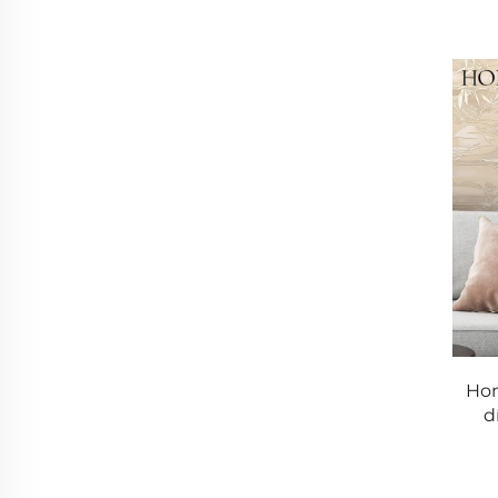
Hon
d