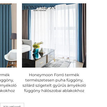
ermék
Honeymoon Forró termék
üggöny,
természetesen puha függöny,
árnyékoló
szilárd szigetelt gyűrűs árnyékoló
lakokhoz
függöny hálószobai ablakokhoz
Következő