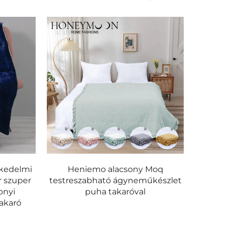
kedelmi
Heniemo alacsony Moq
r szuper
testreszabható ágyneműkészlet
onyi
puha takaróval
takaró