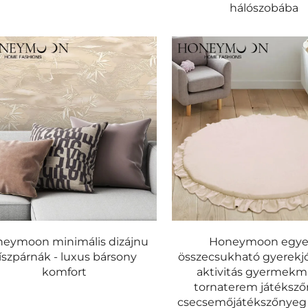
hálószobába
eymoon minimális dizájnu
Honeymoon egye
íszpárnák - luxus bársony
összecsukható gyerekj
komfort
aktivitás gyermekm
tornaterem játéksz
csecsemőjátékszőnyeg 