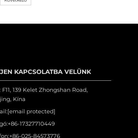
PJEN KAPCSOLATBA VELÜNK
 F11, 139 Kelet Zhongshan Road,
ing, Kína
il:
[email protected]
gó:
+86-17327710449
fon:
+86-025-84573776