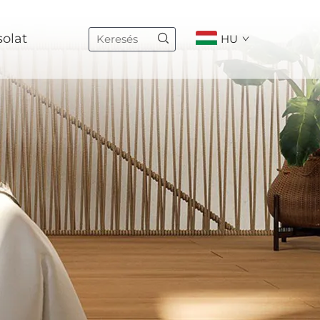
olat
HU