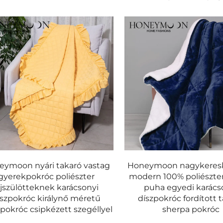
eymoon nyári takaró vastag
Honeymoon nagykeres
gyerekpokróc poliészter
modern 100% poliészte
jszülötteknek karácsonyi
puha egyedi karács
íszpokróc királynő méretű
díszpokróc fordított 
pokróc csipkézett szegéllyel
sherpa pokróc