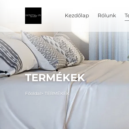
Kezdőlap
Rólunk
T
TERMÉKEK
Főoldal>
TERMÉKEK