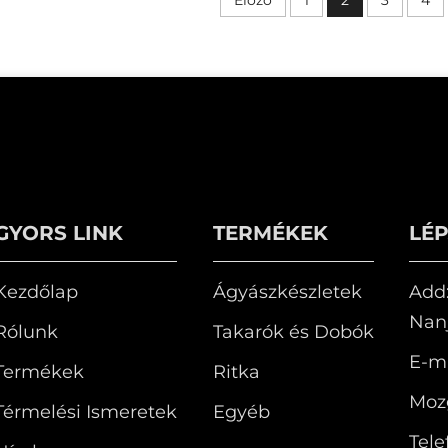
GYORS LINK
TERMÉKEK
LÉ
Kezdőlap
Ágyászkészletek
Add:
Nanj
Rólunk
Takarók és Dobók
E-ma
Termékek
Ritka
Moz
Térmelési Ismeretek
Egyéb
Tele