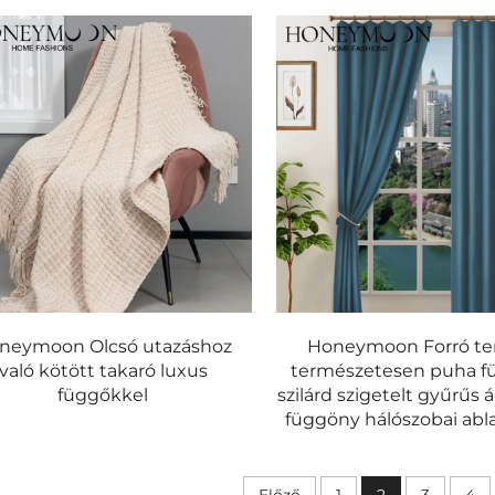
neymoon Olcsó utazáshoz
Honeymoon Forró t
való kötött takaró luxus
természetesen puha f
függőkkel
szilárd szigetelt gyűrűs 
függöny hálószobai ab
Előző
1
2
3
4