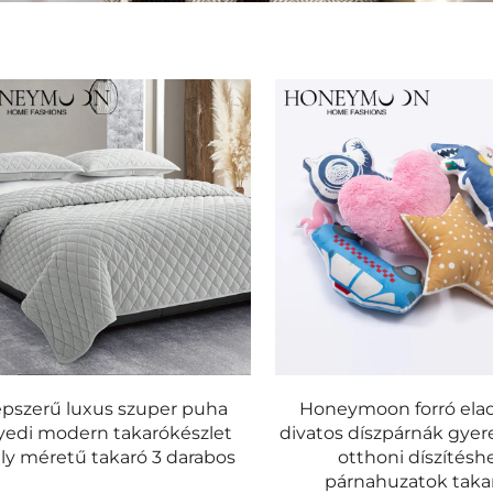
pszerű luxus szuper puha
Honeymoon forró ela
yedi modern takarókészlet
divatos díszpárnák gye
ály méretű takaró 3 darabos
otthoni díszítésh
párnahuzatok taka