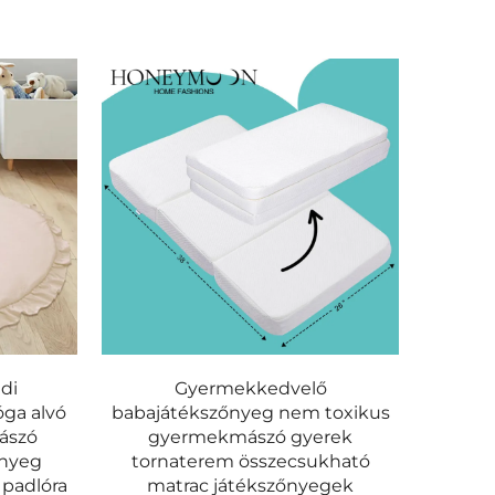
di
Gyermekkedvelő
óga alvó
babajátékszőnyeg nem toxikus
ászó
gyermekmászó gyerek
őnyeg
tornaterem összecsukható
padlóra
matrac játékszőnyegek