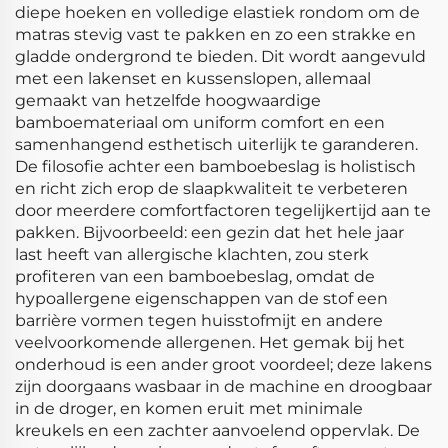
diepe hoeken en volledige elastiek rondom om de
matras stevig vast te pakken en zo een strakke en
gladde ondergrond te bieden. Dit wordt aangevuld
met een lakenset en kussenslopen, allemaal
gemaakt van hetzelfde hoogwaardige
bamboemateriaal om uniform comfort en een
samenhangend esthetisch uiterlijk te garanderen.
De filosofie achter een bamboebeslag is holistisch
en richt zich erop de slaapkwaliteit te verbeteren
door meerdere comfortfactoren tegelijkertijd aan te
pakken. Bijvoorbeeld: een gezin dat het hele jaar
last heeft van allergische klachten, zou sterk
profiteren van een bamboebeslag, omdat de
hypoallergene eigenschappen van de stof een
barrière vormen tegen huisstofmijt en andere
veelvoorkomende allergenen. Het gemak bij het
onderhoud is een ander groot voordeel; deze lakens
zijn doorgaans wasbaar in de machine en droogbaar
in de droger, en komen eruit met minimale
kreukels en een zachter aanvoelend oppervlak. De