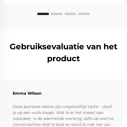
Gebruiksevaluatie van het
product
Emma Wilson
Deze bamboe lakens zijn ongelooflijk zacht – alsof
je op een wolk slaapt. Wat ik er het meest aan
waardeer, is de ademende werking; zelfs op warme
zomernachten blijf ik koel en word ik niet nat van