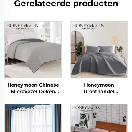
Gerelateerde producten
Honeymoon Chinese
Honeymoon
Microvezel Deken
Groothandel
Zomer Deken Laken &
Beddengoedset 100%
Dekbedovertrekken
Katoen Microvezel
Deken Laken &
Dekbedovertrekken