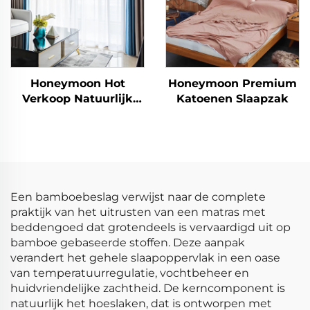
Honeymoon Hot
Honeymoon Premium
Verkoop Natuurlijk
Katoenen Slaapzak
Zachte Gordijnen Effen
Geïsoleerde Oogjes
Verduisterende
Gordijnen voor
Slaapkamer Raam
Een bamboebeslag verwijst naar de complete
praktijk van het uitrusten van een matras met
beddengoed dat grotendeels is vervaardigd uit op
bamboe gebaseerde stoffen. Deze aanpak
verandert het gehele slaapoppervlak in een oase
van temperatuurregulatie, vochtbeheer en
huidvriendelijke zachtheid. De kerncomponent is
natuurlijk het hoeslaken, dat is ontworpen met