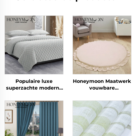
Populaire luxe
Honeymoon Maatwerk
superzachte moderne
vouwbare
dekenset
kinderyogaslaapactivitei
koningsmaat 3 stuks
kinderkruipmat
speelmat baby
speelmat voor de vloer