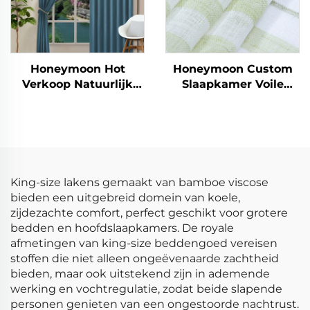
Honeymoon Hot
Honeymoon Custom
Verkoop Natuurlijk
Slaapkamer Voile
Zachte Gordijnen Effen
Klaargemaakte
Geïsoleerde Oogjes
Gordijnen & Drapeer
Verduisterende
Gordijnen Woonkamer
Gordijnen voor
Oogjes Doorzichtige
Slaapkamer Raam
Venstergordijn voor
Thuis
King-size lakens gemaakt van bamboe viscose
bieden een uitgebreid domein van koele,
zijdezachte comfort, perfect geschikt voor grotere
bedden en hoofdslaapkamers. De royale
afmetingen van king-size beddengoed vereisen
stoffen die niet alleen ongeëvenaarde zachtheid
bieden, maar ook uitstekend zijn in ademende
werking en vochtregulatie, zodat beide slapende
personen genieten van een ongestoorde nachtrust.