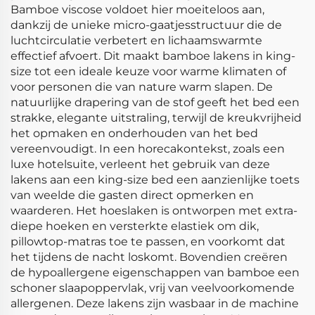
Bamboe viscose voldoet hier moeiteloos aan,
dankzij de unieke micro-gaatjesstructuur die de
luchtcirculatie verbetert en lichaamswarmte
effectief afvoert. Dit maakt bamboe lakens in king-
size tot een ideale keuze voor warme klimaten of
voor personen die van nature warm slapen. De
natuurlijke drapering van de stof geeft het bed een
strakke, elegante uitstraling, terwijl de kreukvrijheid
het opmaken en onderhouden van het bed
vereenvoudigt. In een horecakontekst, zoals een
luxe hotelsuite, verleent het gebruik van deze
lakens aan een king-size bed een aanzienlijke toets
van weelde die gasten direct opmerken en
waarderen. Het hoeslaken is ontworpen met extra-
diepe hoeken en versterkte elastiek om dik,
pillowtop-matras toe te passen, en voorkomt dat
het tijdens de nacht loskomt. Bovendien creëren
de hypoallergene eigenschappen van bamboe een
schoner slaapoppervlak, vrij van veelvoorkomende
allergenen. Deze lakens zijn wasbaar in de machine