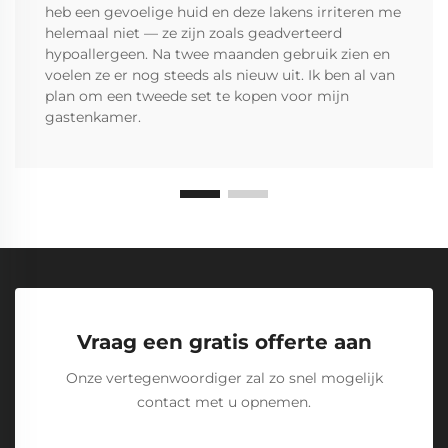
heb een gevoelige huid en deze lakens irriteren me
helemaal niet — ze zijn zoals geadverteerd
hypoallergeen. Na twee maanden gebruik zien en
voelen ze er nog steeds als nieuw uit. Ik ben al van
plan om een tweede set te kopen voor mijn
gastenkamer.
Vraag een gratis offerte aan
Onze vertegenwoordiger zal zo snel mogelijk
contact met u opnemen.