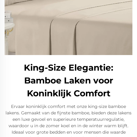
King-Size Elegantie:
Bamboe Laken voor
Koninklijk Comfort
Ervaar koninklijk comfort met onze king-size bamboe
lakens. Gemaakt van de fijnste bamboe, bieden deze lakens
een luxe gevoel en superieure temperatuurregulatie,
waardoor u in de zomer koel en in de winter warm blijft.
Ideaal voor grote bedden en voor mensen die waarde