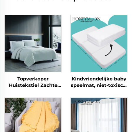
Topverkoper
Kindvriendelijke baby
Huistekstiel Zachte
speelmat, niet-toxisch,
Flanel Fleece Pluizige
kinderkruipmat,
Omkeerbare
vouwbaar, speelmat
Slaapkamer
Beddenlinnen Plush
Sherpa Comforter en
Deken Sets