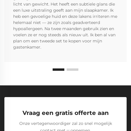
licht van gewicht. Het heeft een subtiele glans die
een luxe uitstraling geeft aan mijn slaapkamer. Ik
heb een gevoelige huid en deze lakens irriteren me
helemaal niet — ze zijn zoals geadverteerd
hypoallergeen. Na twee maanden gebruik zien en
voelen ze er nog steeds als nieuw uit. Ik ben al van
plan om een tweede set te kopen voor mijn
gastenkamer.
Vraag een gratis offerte aan
Onze vertegenwoordiger zal zo snel mogelijk
contact met u opnemen.