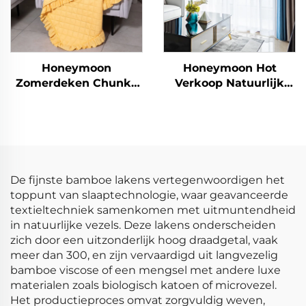
Honeymoon
Honeymoon Hot
Zomerdeken Chunky
Verkoop Natuurlijk
kids polyester
Zachte Gordijnen Effen
pasgeborenen
Geïsoleerde Oogjes
kerstdeken met
Verduisterende
vleugelrand
Gordijnen voor
Slaapkamer Raam
De fijnste bamboe lakens vertegenwoordigen het
toppunt van slaaptechnologie, waar geavanceerde
textieltechniek samenkomen met uitmuntendheid
in natuurlijke vezels. Deze lakens onderscheiden
zich door een uitzonderlijk hoog draadgetal, vaak
meer dan 300, en zijn vervaardigd uit langvezelig
bamboe viscose of een mengsel met andere luxe
materialen zoals biologisch katoen of microvezel.
Het productieproces omvat zorgvuldig weven,