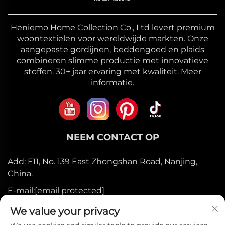
Heniemo Home Collection Co., Ltd levert premium
woontextielen voor wereldwijde markten. Onze
aangepaste gordijnen, beddengoed en plaids
combineren slimme productie met innovatieve
stoffen. 30+ jaar ervaring met kwaliteit. Meer
informatie.
NEEM CONTACT OP
Add: F11, No. 139 East Zhongshan Road, Nanjing,
China.
E-mail:
[email protected]
Mobiel:
+86-17327710449
We value your privacy
Tel:
+86-025-84573776