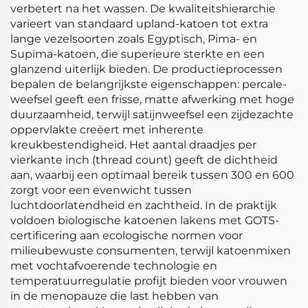
verbetert na het wassen. De kwaliteitshierarchie
varieert van standaard upland-katoen tot extra
lange vezelsoorten zoals Egyptisch, Pima- en
Supima-katoen, die superieure sterkte en een
glanzend uiterlijk bieden. De productieprocessen
bepalen de belangrijkste eigenschappen: percale-
weefsel geeft een frisse, matte afwerking met hoge
duurzaamheid, terwijl satijnweefsel een zijdezachte
oppervlakte creëert met inherente
kreukbestendigheid. Het aantal draadjes per
vierkante inch (thread count) geeft de dichtheid
aan, waarbij een optimaal bereik tussen 300 en 600
zorgt voor een evenwicht tussen
luchtdoorlatendheid en zachtheid. In de praktijk
voldoen biologische katoenen lakens met GOTS-
certificering aan ecologische normen voor
milieubewuste consumenten, terwijl katoenmixen
met vochtafvoerende technologie en
temperatuurregulatie profijt bieden voor vrouwen
in de menopauze die last hebben van