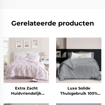
Gerelateerde producten
Extra Zacht
Luxe Solide
Huidvriendelijk
Thuisgebruik 100%
Ademend Eucalyptus
Gewassen Linnen en
Microvezel Deken
Katoen Hoge Kwaliteit