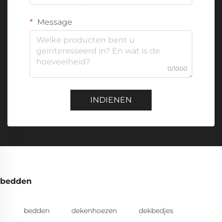
Message
0/1000
INDIENEN
bedden
bedden
dekenhoezen
dekbedjes