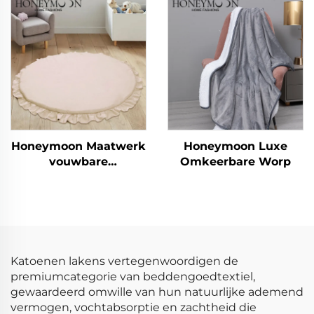
Lichte Alternatief voor
Ademend Natuurlijk
Eendendekens Duvet
Duvetset
Honeymoon Maatwerk
Honeymoon Luxe
vouwbare
Omkeerbare Worp
kinderyogaslaapactiviteit
kinderkruipmat
speelmat baby
speelmat voor de vloer
Katoenen lakens vertegenwoordigen de
premiumcategorie van beddengoedtextiel,
gewaardeerd omwille van hun natuurlijke ademend
vermogen, vochtabsorptie en zachtheid die