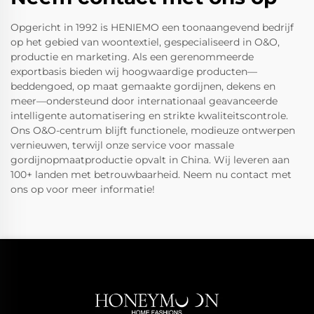
Opgericht in 1992 is HENIEMO een toonaangevend bedrijf
op het gebied van woontextiel, gespecialiseerd in O&O,
productie en marketing. Als een gerenommeerde
exportbasis bieden wij hoogwaardige producten—
beddengoed, op maat gemaakte gordijnen, dekens en
meer—ondersteund door internationaal geavanceerde
intelligente automatisering en strikte kwaliteitscontrole.
Ons O&O-centrum blijft functionele, modieuze ontwerpen
vernieuwen, terwijl onze service voor massale
gordijnopmaatproductie opvalt in China. Wij leveren aan
100+ landen met betrouwbaarheid. Neem nu contact met
ons op voor meer informatie!