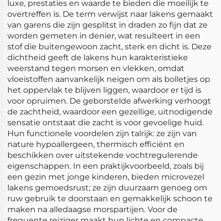
luxe, prestaties en waarde te bieden die moeilijk te
overtreffen is. De term verwijst naar lakens gemaakt
van garens die zijn gesplitst in draden zo fijn dat ze
worden gemeten in denier, wat resulteert in een
stof die buitengewoon zacht, sterk en dicht is. Deze
dichtheid geeft de lakens hun karakteristieke
weerstand tegen morsen en vlekken, omdat
vloeistoffen aanvankelijk neigen om als bolletjes op
het oppervlak te blijven liggen, waardoor er tijd is
voor opruimen. De geborstelde afwerking verhoogt
de zachtheid, waardoor een gezellige, uitnodigende
sensatie ontstaat die zacht is voor gevoelige huid.
Hun functionele voordelen zijn talrijk: ze zijn van
nature hypoallergeen, thermisch efficiënt en
beschikken over uitstekende vochtregulerende
eigenschappen. In een praktijkvoorbeeld, zoals bij
een gezin met jonge kinderen, bieden microvezel
lakens gemoedsrust; ze zijn duurzaam genoeg om
ruw gebruik te doorstaan en gemakkelijk schoon te
maken na alledaagse morspartijen. Voor de
frequente reiziger maakt hun lichte en compacte