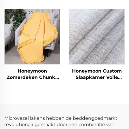
Zomer Deken Laken &
Beddengoedset 100%
Dekbedovertrekken
Katoen Microvezel
Deken Laken &
Dekbedovertrekken
Honeymoon
Honeymoon Custom
Zomerdeken Chunky
Slaapkamer Voile
kids polyester
Klaargemaakte
pasgeborenen
Gordijnen & Drapeer
kerstdeken met
Gordijnen Woonkamer
vleugelrand
Oogjes Doorzichtige
Venstergordijn voor
Thuis
Microvezel lakens hebben de beddengoedmarkt
revolutionair gemaakt door een combinatie van