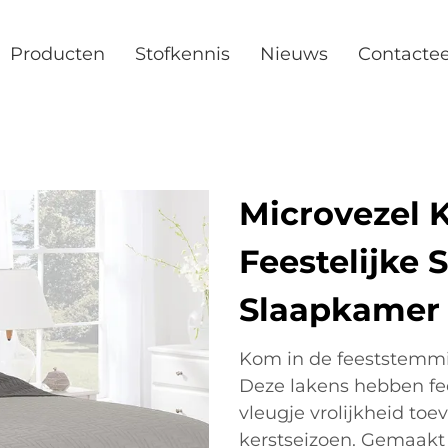
Producten
Stofkennis
Nieuws
Contacte
Microvezel 
Feestelijke 
Slaapkamer
Kom in de feeststemmi
Deze lakens hebben fee
vleugje vrolijkheid to
kerstseizoen. Gemaakt