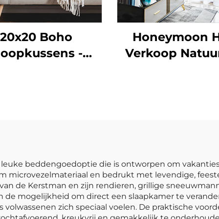
20x20 Boho
Honeymoon H
loopkussens -
Verkoop Natuur
jdloze Geblokte
Zachte Gordij
arme voor Elke
Effen Geïsolee
Ruimte
Oogjes
Verduisteren
Gordijnen vo
Slaapkamer R
e en leuke beddengoedoptie die is ontworpen om vakanti
m microvezelmateriaal en bedrukt met levendige, feeste
van de Kerstman en zijn rendieren, grillige sneeuwmanne
 de mogelijkheid om direct een slaapkamer te veranderen
s volwassenen zich speciaal voelen. De praktische voorde
 vochtafvoerend, kreukvrij en gemakkelijk te onderhou