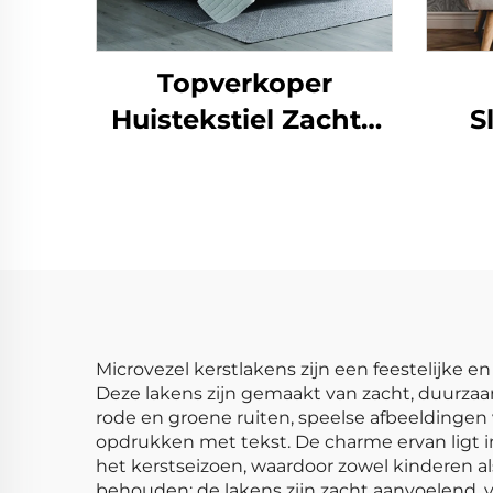
Topverkoper
Huistekstiel Zachte
S
Flanel Fleece
Ti
Pluizige Omkeerbare
Ch
Slaapkamer
Beddenlinnen Plush
Sherpa Comforter en
Deken Sets
Microvezel kerstlakens zijn een feestelijk
Deze lakens zijn gemaakt van zacht, duurzaa
rode en groene ruiten, speelse afbeeldingen 
opdrukken met tekst. De charme ervan ligt in
het kerstseizoen, waardoor zowel kinderen al
behouden: de lakens zijn zacht aanvoelend,