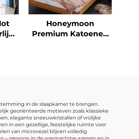
ot
Honeymoon
lijk
Premium Katoenen
nen
Slaapzak
rde
de
or
aam
estemming in de slaapkamer te brengen.
lijk georiënteerde motieven zoals klassieke
n, elegante sneeuwkristallen of vrolijke
 in een gezellige, feestelijke ruimte voor
len van microvezel blijven volledig
den – gewoon in de wasmachine wassen en in