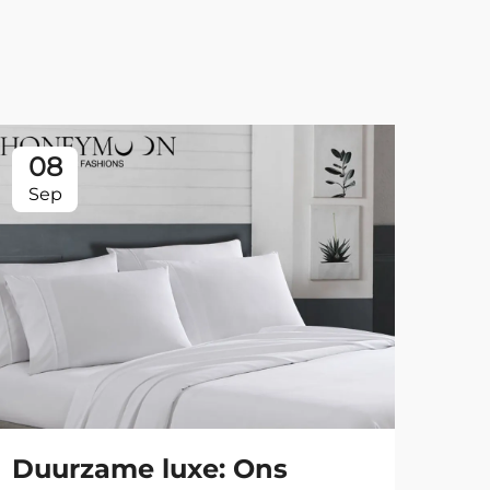
08
0
Sep
Se
Duurzame luxe: Ons
Sti